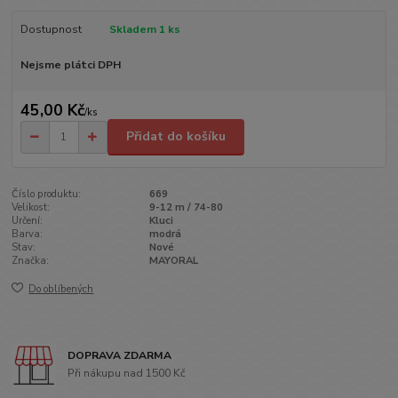
Dostupnost
Skladem 1 ks
Nejsme plátci DPH
45,00 Kč
/
ks
Přidat do košíku
Číslo produktu:
669
Velikost:
9-12 m / 74-80
Určení:
Kluci
Barva:
modrá
Stav:
Nové
Značka:
MAYORAL
Do oblíbených
DOPRAVA ZDARMA
Při nákupu nad 1500 Kč