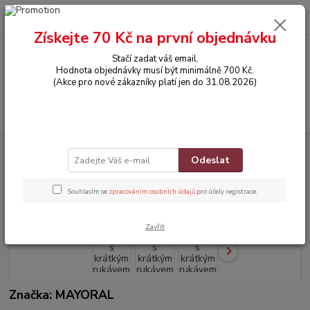
0
ks
CZK
za
0,00 Kč
Získejte 70 Kč na první objednávku
Stačí zadat váš email.
Menu
Hodnota objednávky musí být minimálně 700 Kč.
(Akce pro nové zákazníky platí jen do 31.08.2026)
Hledat
Úvod
OBLEČENÍ
Tričko s krátkým rukávem
Odeslat
Tričko s krátkým rukávem
Souhlasím se
zpracováním osobních údajů
pro účely registrace.
Zavřít
Značka: MAYORAL