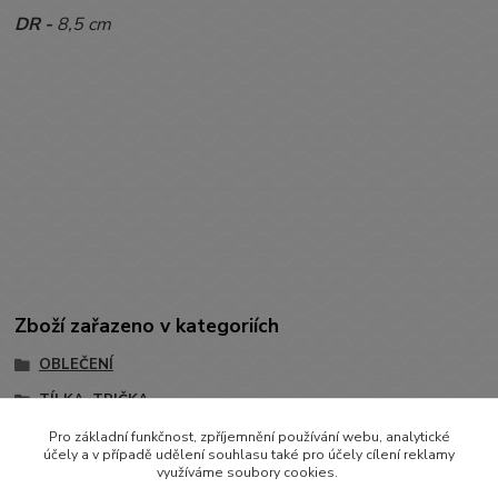
DR -
8,5 cm
Zboží zařazeno v kategoriích
OBLEČENÍ
TÍLKA, TRIČKA
Trička s krátkým rukávem
Pro základní funkčnost, zpříjemnění používání webu, analytické
účely a v případě udělení souhlasu také pro účely cílení reklamy
využíváme soubory cookies.