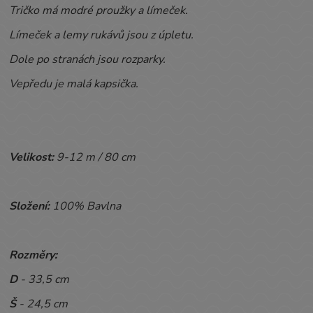
Tričko má modré proužky a límeček.
Límeček a lemy rukávů jsou z úpletu.
Dole po stranách jsou rozparky.
Vepředu je malá kapsička.
Velikost:
9-12 m / 80 cm
Složení:
100% Bavlna
Rozměry:
D
- 33,5 cm
Š
- 24,5 cm