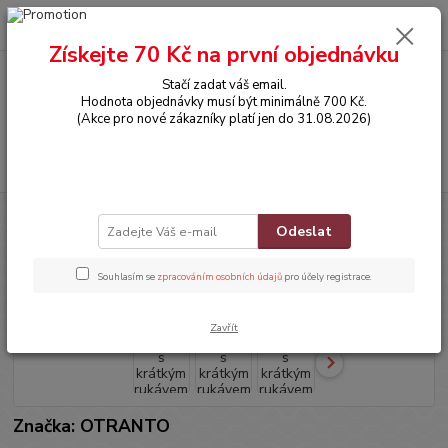
0
ks
CZK
za
0,00 Kč
Získejte 70 Kč na první objednávku
Stačí zadat váš email.
Menu
Hodnota objednávky musí být minimálně 700 Kč.
(Akce pro nové zákazníky platí jen do 31.08.2026)
Hledat
Úvod
OBLEČENÍ
Tričko s krátkým rukávem
Odeslat
Tričko s krátkým rukávem
Souhlasím se
zpracováním osobních údajů
pro účely registrace.
Zavřít
Značka: OTRANTO