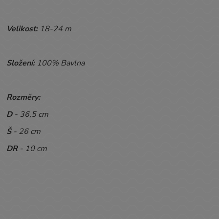
Velikost:
18-24 m
Složení:
100% Bavlna
Rozměry:
D
- 36,5 cm
Š
- 26 cm
DR
- 10 cm