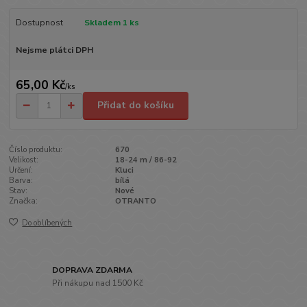
Dostupnost
Skladem 1 ks
Nejsme plátci DPH
65,00 Kč
/
ks
Přidat do košíku
Číslo produktu:
670
Velikost:
18-24 m / 86-92
Určení:
Kluci
Barva:
bílá
Stav:
Nové
Značka:
OTRANTO
Do oblíbených
DOPRAVA ZDARMA
Při nákupu nad 1500 Kč