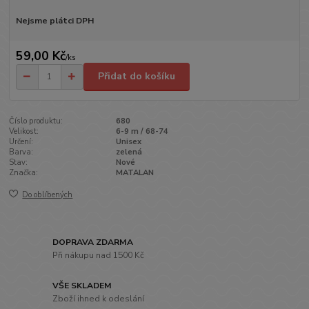
Nejsme plátci DPH
59,00 Kč
/
ks
Přidat do košíku
Číslo produktu:
680
Velikost:
6-9 m / 68-74
Určení:
Unisex
Barva:
zelená
Stav:
Nové
Značka:
MATALAN
Do oblíbených
DOPRAVA ZDARMA
Při nákupu nad 1500 Kč
VŠE SKLADEM
Zboží ihned k odeslání