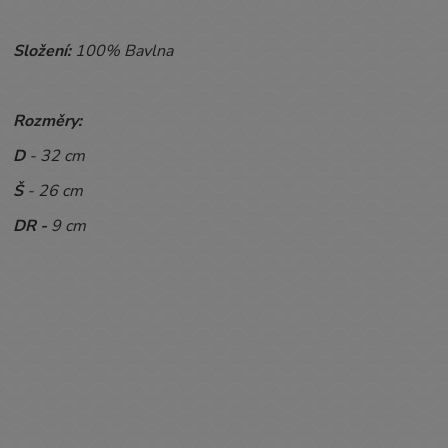
Složení:
100% Bavlna
Rozměry:
D
- 32 cm
Š
- 26 cm
DR -
9 cm