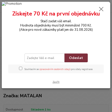
0
ks
CZK
za
0,00 Kč
Získejte 70 Kč na první objednávku
Menu
Stačí zadat váš email.
Hodnota objednávky musí být minimálně 700 Kč.
Hledat
(Akce pro nové zákazníky platí jen do 31.08.2026)
Úvod
OBLEČENÍ
Tričko s krátkým rukávem
Tričko s krátkým rukávem
Odeslat
Souhlasím se
zpracováním osobních údajů
pro účely registrace.
Zavřít
Značka: MATALAN
Dostupnost
Skladem 1 ks