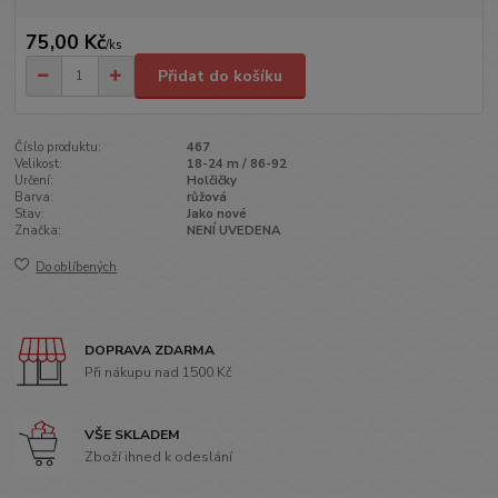
75,00 Kč
/
ks
Přidat do košíku
Číslo produktu:
467
Velikost:
18-24 m / 86-92
Určení:
Holčičky
Barva:
růžová
Stav:
Jako nové
Značka:
NENÍ UVEDENA
Do oblíbených
DOPRAVA ZDARMA
Při nákupu nad 1500 Kč
VŠE SKLADEM
Zboží ihned k odeslání