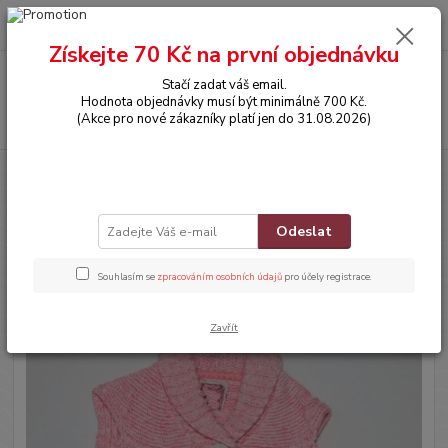
0
ks
CZK
za
0,00 Kč
Získejte 70 Kč na první objednávku
Menu
Stačí zadat váš email.
Hodnota objednávky musí být minimálně 700 Kč.
Hledat
(Akce pro nové zákazníky platí jen do 31.08.2026)
Úvod
OBLEČENÍ
Vestička
Vestička
Odeslat
Novinka
Souhlasím se
zpracováním osobních údajů
pro účely registrace.
Zavřít