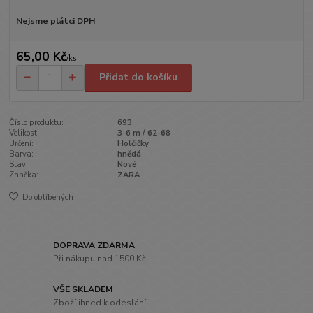
Nejsme plátci DPH
65,00 Kč
/
ks
Přidat do košíku
Číslo produktu:
693
Velikost:
3-6 m / 62-68
Určení:
Holčičky
Barva:
hnědá
Stav:
Nové
Značka:
ZARA
Do oblíbených
DOPRAVA ZDARMA
Při nákupu nad 1500 Kč
VŠE SKLADEM
Zboží ihned k odeslání