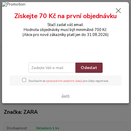
0
ks
CZK
za
0,00 Kč
Získejte 70 Kč na první objednávku
Menu
Stačí zadat váš email.
Hodnota objednávky musí být minimálně 700 Kč.
Hledat
(Akce pro nové zákazníky platí jen do 31.08.2026)
Úvod
OBLEČENÍ
Vlněné kraťásky
Vlněné kraťásky
Odeslat
Souhlasím se
zpracováním osobních údajů
pro účely registrace.
Zavřít
Značka: ZARA
Dostupnost
Skladem 1 ks