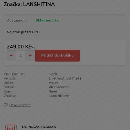
Značka: LANSHITINA
Dostupnost
Skladem 1 ks
Nejsme plátci DPH
249,00 Kč
/
ks
Přidat do košíku
Číslo produktu:
5778
Velikost:
1 velikost (od 7 let)
Určení:
Holky
Barva:
Vícebarevná
Stav:
Nové
Značka:
LANSHITINA
Do oblíbených
DOPRAVA ZDARMA