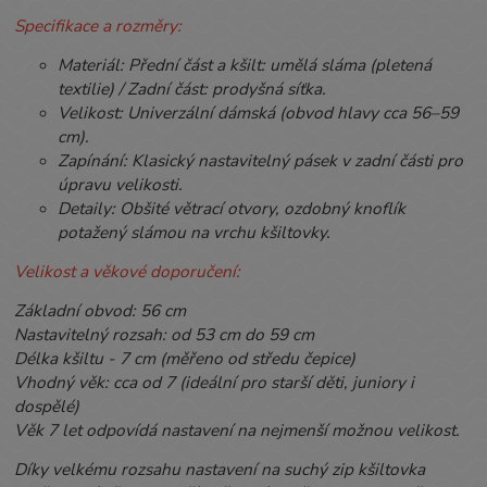
Specifikace a rozměry:
Materiál: Přední část a kšilt: umělá sláma (pletená
textilie) / Zadní část: prodyšná síťka.
Velikost: Univerzální dámská (obvod hlavy cca 56–59
cm).
Zapínání: Klasický nastavitelný pásek v zadní části pro
úpravu velikosti.
Detaily: Obšité větrací otvory, ozdobný knoflík
potažený slámou na vrchu kšiltovky.
Velikost a věkové doporučení:
Základní obvod: 56 cm
Nastavitelný rozsah: od 53 cm do 59 cm
Délka kšiltu - 7 cm (měřeno od středu čepice)
Vhodný věk: cca od 7 (ideální pro starší děti, juniory i
dospělé)
Věk 7 let odpovídá nastavení na nejmenší možnou velikost.
Díky velkému rozsahu nastavení na suchý zip kšiltovka