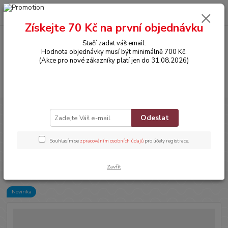
0
ks
CZK
za
0,00 Kč
Získejte 70 Kč na první objednávku
Stačí zadat váš email.
Menu
Hodnota objednávky musí být minimálně 700 Kč.
(Akce pro nové zákazníky platí jen do 31.08.2026)
Hledat
Úvod
DOPLŇKY
Dámská / Juniorská kšiltovka se slaměným efektem -
Odeslat
KYTKY (od 7 let)
Dámská / Juniorská kšiltovka se
Souhlasím se
zpracováním osobních údajů
pro účely registrace.
slaměným efektem - KYTKY (od 7
let)
Zavřít
Novinka