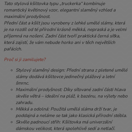
Tato stylová kšiltovka typu „truckerka“ kombinuje
romantický květinový vzor, elegantní slaměný vzhled a
maximální prodyšnost.
Přední část a kšilt jsou vyrobeny z lehké umělé slámy, která
je na rozdíl od té přírodní krásně měkká, nepraská a je velmi
příjemná na nošení. Zadní část tvoří praktická černá síťka,
která zajistí, že vám nebude horko ani v těch největších
pařácích.
Proč si ji zamilujete?
Stylový slaměný design: Přední strana z pletené umělé
slámy dodává kšiltovce jedinečný plážový a letní
šmrnc.
Maximální prodyšnost: Díky síťované zadní části hlava
skvěle větrá – ideální na pláž, k bazénu, na výlety nebo
zahradu.
Měkká a odolná: Použitá umělá sláma drží tvar, je
poddajná a neláme se tak jako klasická přírodní stébla.
Skvěle padnoucí střih: Kšiltovka má univerzální
dámskou velikost, která spolehlivě sedí a netlačí.