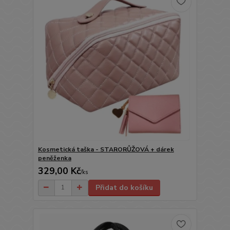
Kosmetická taška - STARORŮŽOVÁ + dárek
peněženka
329,00 Kč
/
ks
Přidat do košíku