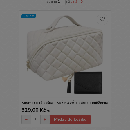
strana
z 2
další
Novinka
Kosmetická taška - KRÉMOVÁ + dárek peněženka
329,00 Kč
/
ks
Přidat do košíku