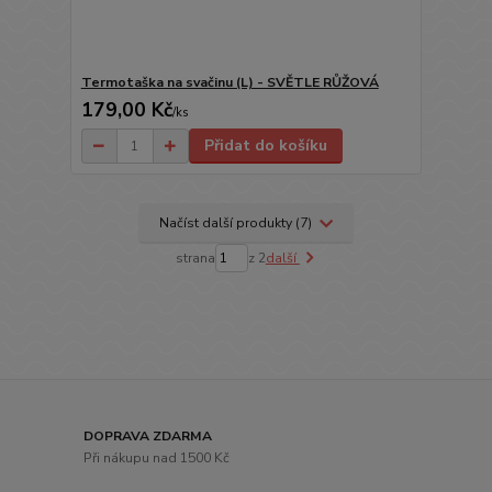
Termotaška na svačinu (L) - SVĚTLE RŮŽOVÁ
179,00 Kč
/
ks
Přidat do košíku
Načíst další produkty (7)
strana
z 2
další
DOPRAVA ZDARMA
Při nákupu nad 1500 Kč