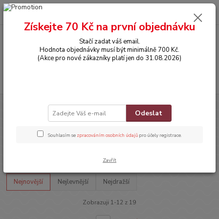
0
ks
CZK
za
0,00 Kč
Získejte 70 Kč na první objednávku
Stačí zadat váš email.
Menu
Hodnota objednávky musí být minimálně 700 Kč.
(Akce pro nové zákazníky platí jen do 31.08.2026)
Hledat
Úvod
DOPLŇKY
Batůžky, Kabelky, Sáčky, Tašky
Tašky
Odeslat
Tašky
Souhlasím se
zpracováním osobních údajů
pro účely registrace.
Upřesnit parametry
Zavřít
Nejnovější
Nejlevnější
Nejdražší
Zobrazuji 1-12 z 19