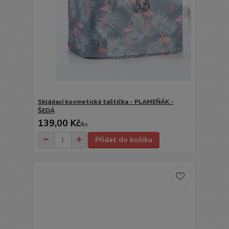
Skládací kosmetická taštička - PLAMEŇÁK -
ŠEDÁ
139,00 Kč
/
ks
Přidat do košíku