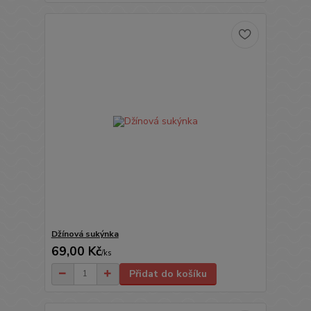
Džínová sukýnka
69,00 Kč
/
ks
Přidat do košíku