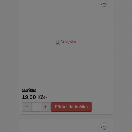
Sukýnka
19,00 Kč
/
ks
Přidat do košíku