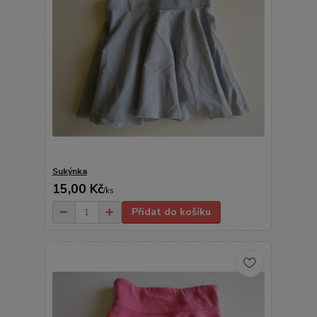
Sukýnka
15,00 Kč
/
ks
Přidat do košíku