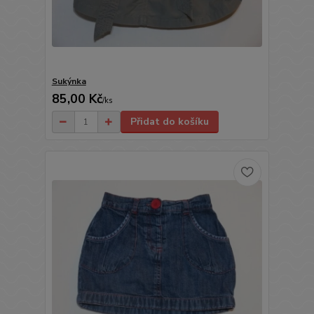
Sukýnka
85,00 Kč
/
ks
Přidat do košíku