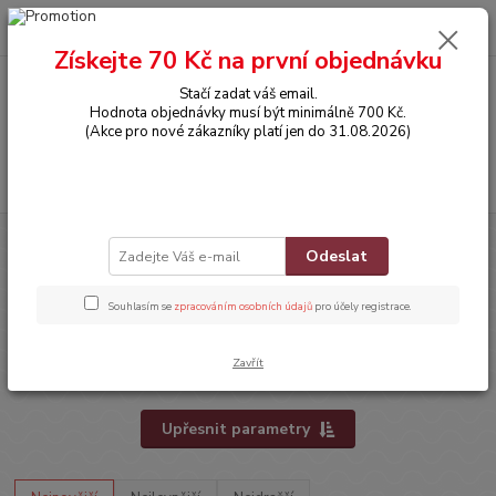
0
ks
CZK
za
0,00 Kč
Získejte 70 Kč na první objednávku
Stačí zadat váš email.
Menu
Hodnota objednávky musí být minimálně 700 Kč.
(Akce pro nové zákazníky platí jen do 31.08.2026)
Hledat
Úvod
OBLEČENÍ
SUKÝNKY
Odeslat
SUKÝNKY
Souhlasím se
zpracováním osobních údajů
pro účely registrace.
Sukýnky
Zavřít
Džínové sukýnky
Upřesnit parametry