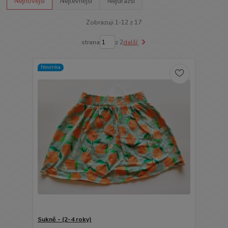
Nejnovější
Nejlevnější
Nejdražší
Zobrazuji 1-12 z 17
strana
z 2
další
Novinka
Sukně - (2-4 roky)