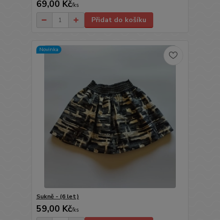
69,00 Kč
/
ks
Přidat do košíku
Novinka
Sukně - (6 let)
59,00 Kč
/
ks