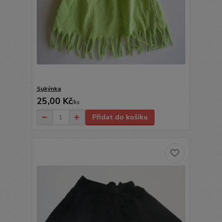
Sukýnka
25,00 Kč
/
ks
Přidat do košíku