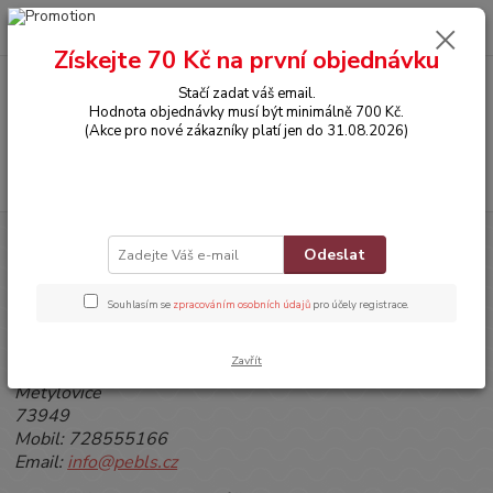
0
ks
CZK
za
0,00 Kč
Získejte 70 Kč na první objednávku
Stačí zadat váš email.
Menu
Hodnota objednávky musí být minimálně 700 Kč.
(Akce pro nové zákazníky platí jen do 31.08.2026)
Hledat
Úvod
O NÁS
KONTAKTNÍ INFORMACE
Odeslat
KONTAKTNÍ INFORMACE
Souhlasím se
zpracováním osobních údajů
pro účely registrace.
PEBLS
Richard Kusák
Zavřít
Metylovice 84 (pouze sídlo firmy)
Metylovice
73949
Mobil: 728555166
Email:
info@pebls.cz