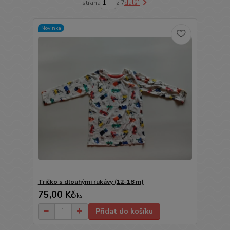
strana
z 7
další
Novinka
Tričko s dlouhými rukávy (12-18 m)
75,00 Kč
/
ks
Přidat do košíku