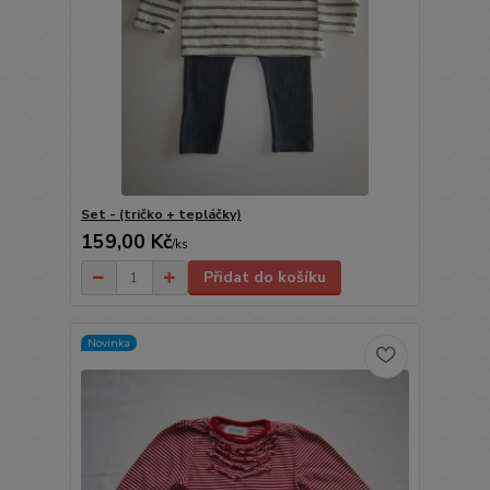
Set - (tričko + tepláčky)
159,00 Kč
/
ks
Přidat do košíku
Novinka