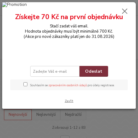
0
ks
CZK
za
0,00 Kč
Získejte 70 Kč na první objednávku
Stačí zadat váš email.
Menu
Hodnota objednávky musí být minimálně 700 Kč.
(Akce pro nové zákazníky platí jen do 31.08.2026)
Hledat
Úvod
OBLEČENÍ
TÍLKA, TRIČKA
Trička s dlouhým rukávem
Odeslat
Trička s dlouhým rukávem
Souhlasím se
zpracováním osobních údajů
pro účely registrace.
Upřesnit parametry
Zavřít
Nejnovější
Nejlevnější
Nejdražší
Zobrazuji 1-12 z 83