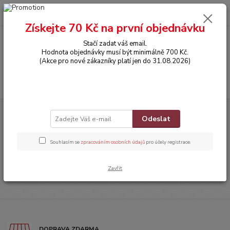
0
ks
CZK
za
0,00 Kč
Získejte 70 Kč na první objednávku
Stačí zadat váš email.
Menu
Hodnota objednávky musí být minimálně 700 Kč.
(Akce pro nové zákazníky platí jen do 31.08.2026)
Hledat
Úvod
HRAČKY
Houpačky
Odeslat
Houpačky
Souhlasím se
zpracováním osobních údajů
pro účely registrace.
V této kategorii nebylo nalezeno žádné zboží.
Zavřít
DOPRAVA ZDARMA