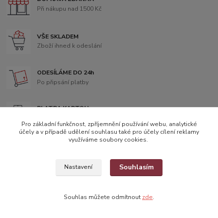
Při nákupu nad 1500 Kč
VŠE SKLADEM
Zboží ihned k odeslání
ODESÍLÁME DO 24h
Po připsání platby
PLATBA KARTOU
Přes systém GoPay
Pro základní funkčnost, zpříjemnění používání webu, analytické
účely a v případě udělení souhlasu také pro účely cílení reklamy
využíváme soubory cookies.
Souhlasím
Nastavení
Vytvořeno na
Eshop-rychle.cz
Souhlas můžete odmítnout
zde
.