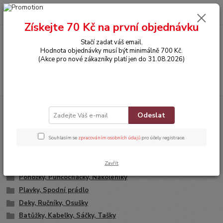
0
ks
CZK
za
0,00 Kč
Získejte 70 Kč na první objednávku
Stačí zadat váš email.
Menu
Hodnota objednávky musí být minimálně 700 Kč.
(Akce pro nové zákazníky platí jen do 31.08.2026)
Hledat
Úvod
DOPLŇKY
Odeslat
DOPLŇKY
Souhlasím se
zpracováním osobních údajů
pro účely registrace.
Čepičky, Rukavičky
Zavřít
Šály, Šátky
Ponožky, Punčocháčky, Nákoleníky
Plavky, Spodní prádlo
Deky, Ručníky, Osušky
Batůžky, Kabelky, Sáčky, Tašky