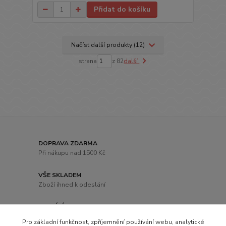
Přidat do košíku
Načíst další produkty (12)
strana
z 82
další
DOPRAVA ZDARMA
Při nákupu nad 1500 Kč
VŠE SKLADEM
Zboží ihned k odeslání
ODESÍLÁME DO 24h
Po připsání platby
Pro základní funkčnost, zpříjemnění používání webu, analytické