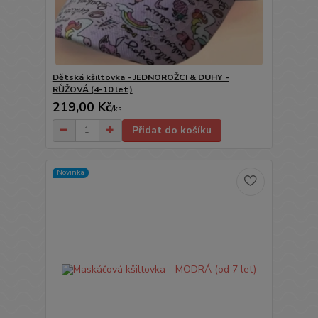
Dětská kšiltovka - JEDNOROŽCI & DUHY -
RŮŽOVÁ (4-10 let)
219,00 Kč
/
ks
Přidat do košíku
Novinka