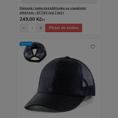
Dámská / Juniorská kšiltovka se slaměným
efektem - KYTKY (od 7 let)
249,00 Kč
/
ks
Přidat do košíku
Novinka