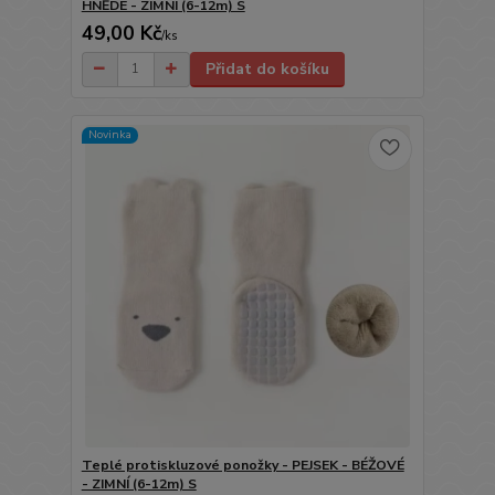
HNĚDÉ - ZIMNÍ (6-12m) S
49,00 Kč
/
ks
Přidat do košíku
Novinka
Teplé protiskluzové ponožky - PEJSEK - BÉŽOVÉ
- ZIMNÍ (6-12m) S