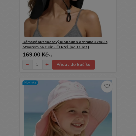
Dámský outdoorový klobouk s ochranou krku a
otvorem na culík - ČERNÝ (od 11 let)
169,00 Kč
/
ks
Přidat do košíku
Novinka