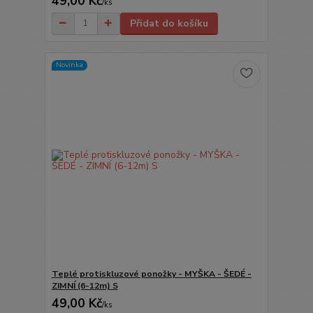
49,00 Kč
/
ks
Přidat do košíku
Novinka
Teplé protiskluzové ponožky - MYŠKA - ŠEDÉ -
ZIMNÍ (6-12m) S
49,00 Kč
/
ks