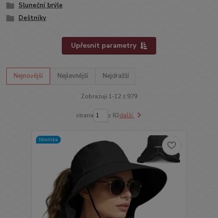
Sluneční brýle
Deštníky
Upřesnit parametry
Nejnovější
Nejlevnější
Nejdražší
Zobrazuji 1-12 z 979
strana
z 82
další
Novinka