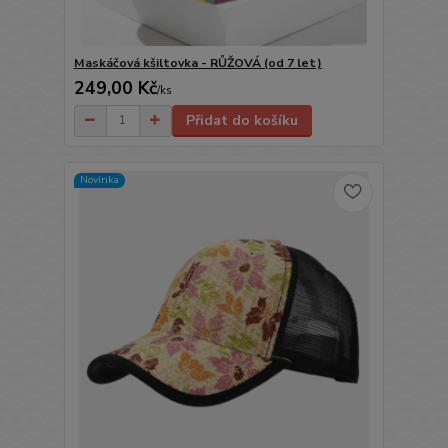
Maskáčová kšiltovka - RŮŽOVÁ (od 7 let)
249,00 Kč
/
ks
Přidat do košíku
Novinka