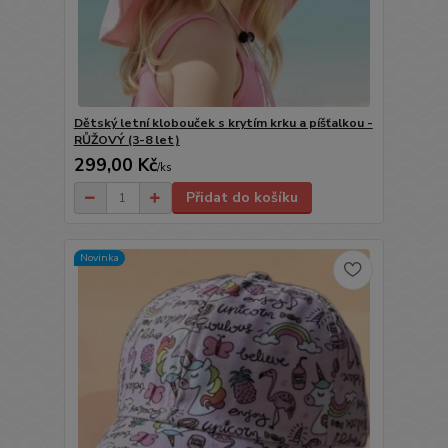
Dětský letní klobouček s krytím krku a píšťalkou -
RŮŽOVÝ (3-8 let)
299,00 Kč
/
ks
Přidat do košíku
Novinka