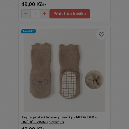
49,00 Kč
/
ks
Přidat do košíku
Novinka
Teplé protiskluzové ponožky - MEDVÍDEK -
HNĚDÉ - ZIMNÍ (6-12m) S