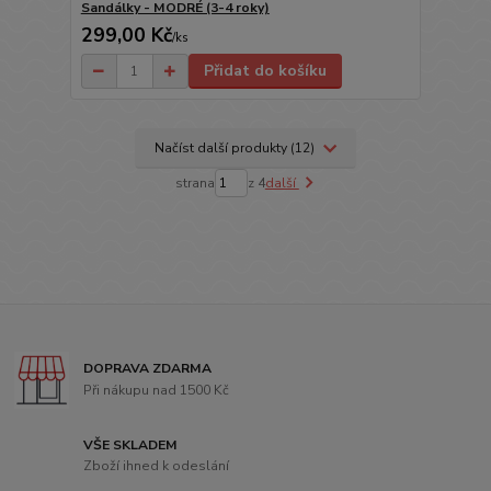
Sandálky - MODRÉ (3-4 roky)
299,00 Kč
/
ks
Přidat do košíku
Načíst další produkty (12)
strana
z 4
další
DOPRAVA ZDARMA
Při nákupu nad 1500 Kč
VŠE SKLADEM
Zboží ihned k odeslání