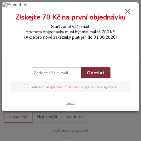
0
ks
CZK
za
0,00 Kč
Získejte 70 Kč na první objednávku
Stačí zadat váš email.
Menu
Hodnota objednávky musí být minimálně 700 Kč.
(Akce pro nové zákazníky platí jen do 31.08.2026)
Hledat
Úvod
BOTIČKY
Sandálky
Odeslat
Sandálky
Souhlasím se
zpracováním osobních údajů
pro účely registrace.
Upřesnit parametry
Zavřít
Nejnovější
Nejlevnější
Nejdražší
Zobrazuji 1-12 z 39