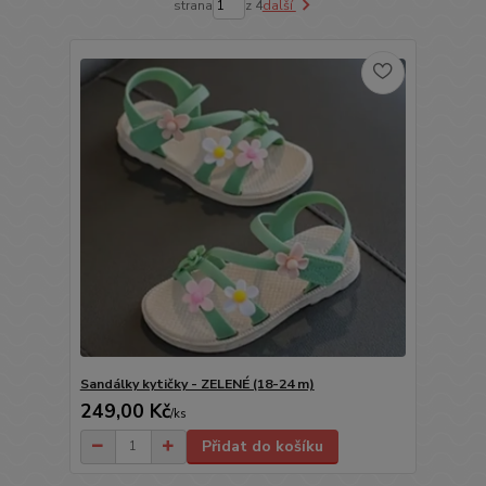
strana
z 4
další
Sandálky kytičky - ZELENÉ (18-24 m)
249,00 Kč
/
ks
Přidat do košíku