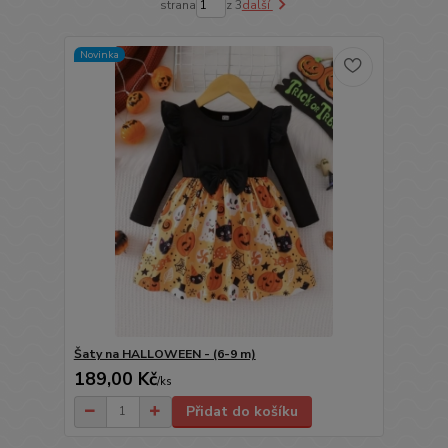
strana
z 3
další
Novinka
Šaty na HALLOWEEN - (6-9 m)
189,00 Kč
/
ks
Přidat do košíku