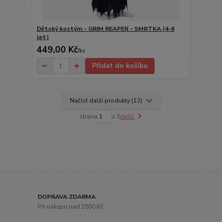
Dětský kostým - GRIM REAPER - SMRTKA (4-6
let)
449,00 Kč
/
ks
Přidat do košíku
Načíst další produkty (12)
strana
z 3
další
DOPRAVA ZDARMA
Při nákupu nad 1500 Kč