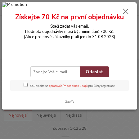
0
ks
CZK
za
0,00 Kč
Získejte 70 Kč na první objednávku
Stačí zadat váš email.
Menu
Hodnota objednávky musí být minimálně 700 Kč.
(Akce pro nové zákazníky platí jen do 31.08.2026)
Hledat
Úvod
OBLEČENÍ
KARNEVALOVÉ KOSTÝMY A MASKY
KOSTÝMY
Odeslat
KOSTÝMY
Souhlasím se
zpracováním osobních údajů
pro účely registrace.
Upřesnit parametry
Zavřít
Nejnovější
Nejlevnější
Nejdražší
Zobrazuji 1-12 z 28