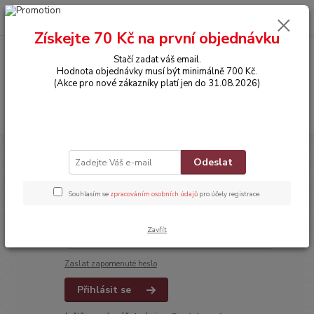
0
ks
CZK
za
0,00 Kč
Získejte 70 Kč na první objednávku
Stačí zadat váš email.
Menu
Hodnota objednávky musí být minimálně 700 Kč.
(Akce pro nové zákazníky platí jen do 31.08.2026)
Hledat
Přihlášení
Odeslat
Souhlasím se
zpracováním osobních údajů
pro účely registrace.
Email
*
Zavřít
Heslo
*
Zaslat zapomenuté heslo
Přihlásit se