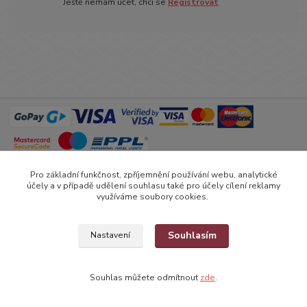
Ještě nemám účet, chci se
Registrovat
Pro základní funkčnost, zpříjemnění používání webu, analytické
Vytvořeno na
Eshop-rychle.cz
účely a v případě udělení souhlasu také pro účely cílení reklamy
využíváme soubory cookies.
Souhlasím
Nastavení
Souhlas můžete odmítnout
zde
.