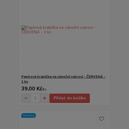
Papírová krabička na vánoční cukroví - ČERVENÁ -
1 ks
39,00 Kč
/
ks
Přidat do košíku
Novinka