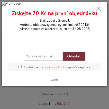
0
ks
CZK
za
0,00 Kč
Získejte 70 Kč na první objednávku
Menu
Stačí zadat váš email.
Hodnota objednávky musí být minimálně 700 Kč.
Hledat
(Akce pro nové zákazníky platí jen do 31.08.2026)
Úvod
POTŘEBY PRO MIMINKA
Kojení a krmení
Vykrajovátka na
sušenky
Vykrajovátka na sušenky
Odeslat
Souhlasím se
zpracováním osobních údajů
pro účely registrace.
Upřesnit parametry
Zavřít
Nejnovější
Nejlevnější
Nejdražší
Zobrazuji 1-12 z 59
strana
z 5
další