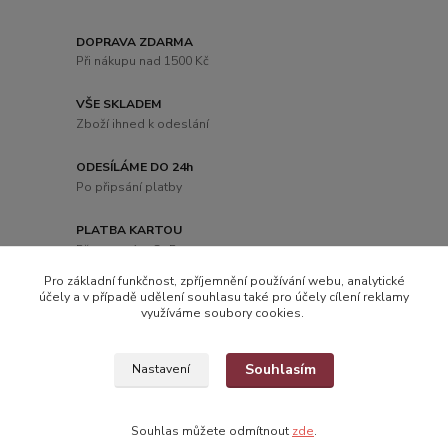
DOPRAVA ZDARMA
Při nákupu nad 1500 Kč
VŠE SKLADEM
Zboží ihned k odeslání
ODESÍLÁME DO 24h
Po připsání platby
PLATBA KARTOU
Přes systém GoPay
Pro základní funkčnost, zpříjemnění používání webu, analytické
účely a v případě udělení souhlasu také pro účely cílení reklamy
využíváme soubory cookies.
Souhlasím
Nastavení
Souhlas můžete odmítnout
zde
.
Vytvořeno na
Eshop-rychle.cz