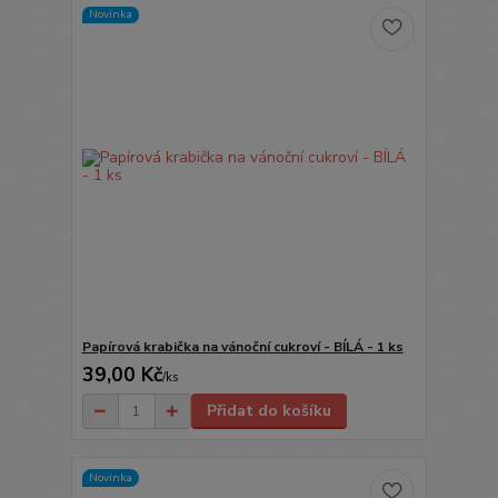
Novinka
Papírová krabička na vánoční cukroví - BÍLÁ - 1 ks
39,00 Kč
/
ks
Přidat do košíku
Novinka