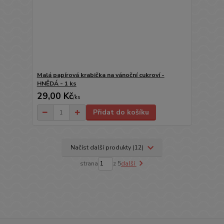
Malá papírová krabička na vánoční cukroví -
HNĚDÁ - 1 ks
29,00 Kč
/
ks
Přidat do košíku
Načíst další produkty (12)
strana
z 5
další