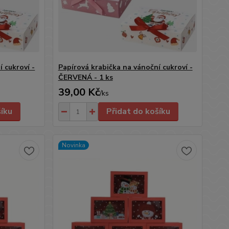
 cukroví -
Papírová krabička na vánoční cukroví -
ČERVENÁ - 1 ks
39,00 Kč
/
ks
šíku
Přidat do košíku
Novinka