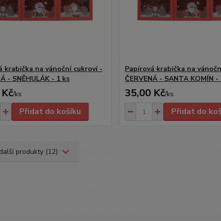
á krabička na vánoční cukroví -
Papírová krabička na vánoční
 - SNĚHULÁK - 1 ks
ČERVENÁ - SANTA KOMÍN - 
 Kč
35,00 Kč
/
ks
/
ks
Přidat do košíku
Přidat do ko
další produkty (12)