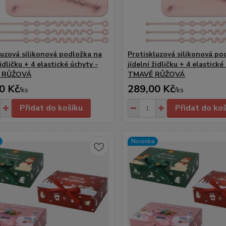
luzová silikonová podložka na
Protiskluzová silikonová po
židličku + 4 elastické úchyty -
jídelní židličku + 4 elastické
 RŮŽOVÁ
TMAVĚ RŮŽOVÁ
0 Kč
289,00 Kč
/
ks
/
ks
Přidat do košíku
Přidat do ko
Novinka