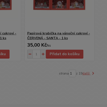
 cukroví -
Papírová krabička na vánoční cukroví -
1 ks
ČERVENÁ - SANTA - 1 ks
35,00 Kč
/
ks
šíku
Přidat do košíku
strana
z 19
další