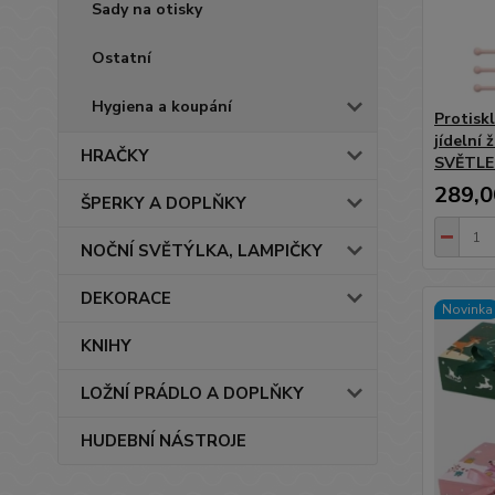
Sady na otisky
Ostatní
Hygiena a koupání
Protisk
jídelní 
HRAČKY
SVĚTLE
289,0
ŠPERKY A DOPLŇKY
NOČNÍ SVĚTÝLKA, LAMPIČKY
DEKORACE
Novinka
KNIHY
LOŽNÍ PRÁDLO A DOPLŇKY
HUDEBNÍ NÁSTROJE