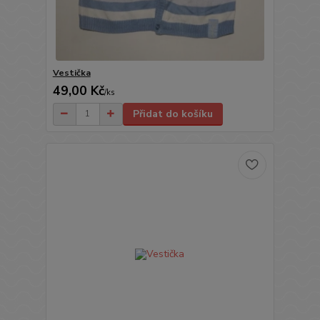
Vestička
49,00 Kč
/
ks
Přidat do košíku