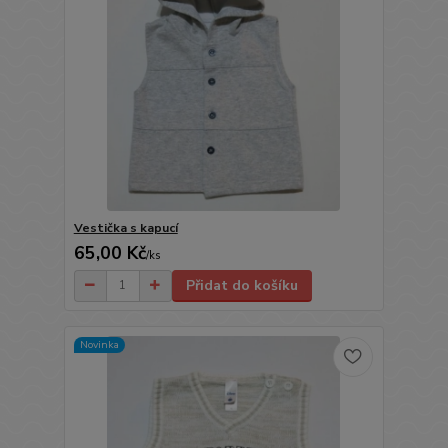
Vestička s kapucí
65,00 Kč
/
ks
Přidat do košíku
Novinka