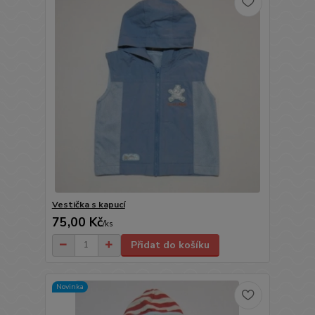
Vestička s kapucí
75,00 Kč
/
ks
Přidat do košíku
Novinka