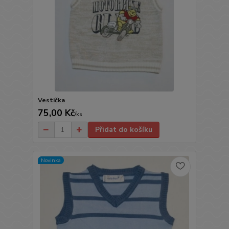
Vestička
75,00 Kč
/
ks
Přidat do košíku
Novinka