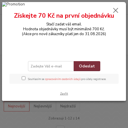
0
ks
CZK
za
0,00 Kč
Získejte 70 Kč na první objednávku
Stačí zadat váš email.
Menu
Hodnota objednávky musí být minimálně 700 Kč.
(Akce pro nové zákazníky platí jen do 31.08.2026)
Hledat
Úvod
OBLEČENÍ
SVETŘÍKY, VESTIČKY, BOLERKA
Vestičky
Odeslat
Vestičky
Souhlasím se
zpracováním osobních údajů
pro účely registrace.
Upřesnit parametry
Zavřít
Nejnovější
Nejlevnější
Nejdražší
Zobrazuji 1-12 z 14