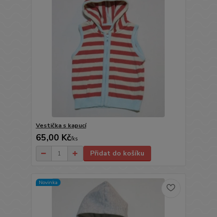
Vestička s kapucí
65,00 Kč
/
ks
Přidat do košíku
Novinka