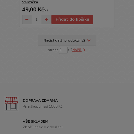
Vestička
49,00 Kč
/
ks
Přidat do košíku
Načíst další produkty (2)
strana
z 2
další
DOPRAVA ZDARMA
Při nákupu nad 1500 Kč
VŠE SKLADEM
Zboží ihned k odeslání