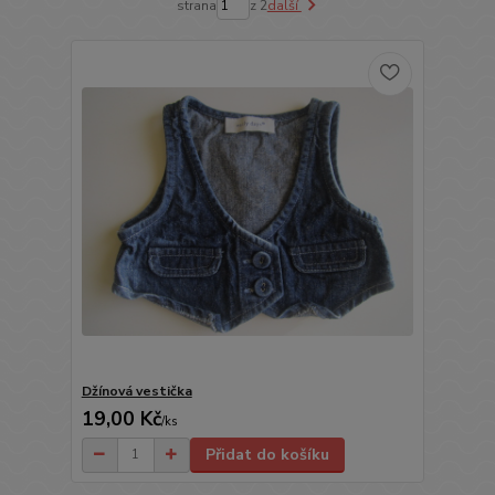
strana
z 2
další
Džínová vestička
19,00 Kč
/
ks
Přidat do košíku