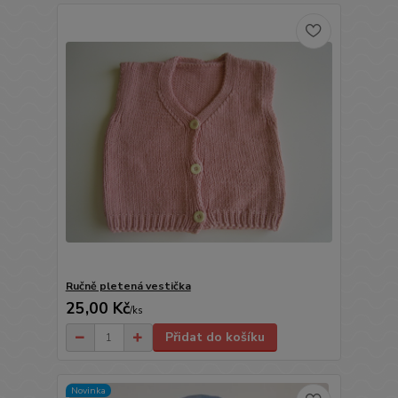
Ručně pletená vestička
25,00 Kč
/
ks
Přidat do košíku
Novinka