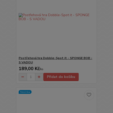
Postřehová hra Dobble-Spot it - SPONGE BOB -
S VADOU
189,00 Kč
/
ks
Přidat do košíku
Novinka