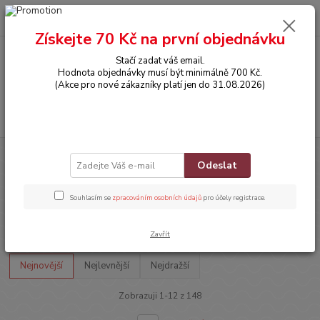
0
ks
CZK
za
0,00 Kč
Získejte 70 Kč na první objednávku
Stačí zadat váš email.
Menu
Hodnota objednávky musí být minimálně 700 Kč.
(Akce pro nové zákazníky platí jen do 31.08.2026)
Hledat
Úvod
HRAČKY
Společenské hry
Odeslat
Společenské hry
Souhlasím se
zpracováním osobních údajů
pro účely registrace.
Upřesnit parametry
Zavřít
Nejnovější
Nejlevnější
Nejdražší
Zobrazuji 1-12 z 148