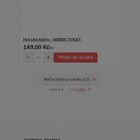
Hra Uno karty - SKIBIDI TOILET
149,00 Kč
/
ks
Přidat do košíku
Načíst další produkty (12)
strana
z 13
další