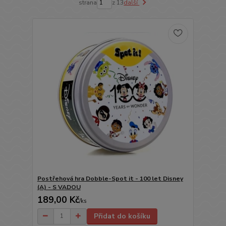
strana
z 13
další
Postřehová hra Dobble-Spot it - 100 let Disney
(A) - S VADOU
189,00 Kč
/
ks
Přidat do košíku