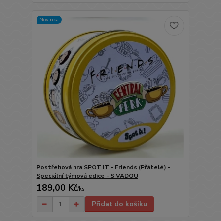
Novinka
Postřehová hra SPOT IT - Friends (Přátelé) -
Speciální týmová edice - S VADOU
189,00 Kč
/
ks
Přidat do košíku