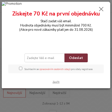
0
ks
CZK
za
0,00 Kč
Získejte 70 Kč na první objednávku
Stačí zadat váš email.
Menu
Hodnota objednávky musí být minimálně 700 Kč.
(Akce pro nové zákazníky platí jen do 31.08.2026)
Hledat
Úvod
HRAČKY
Přívěsky na klíče
Odeslat
Přívěsky na klíče
Souhlasím se
zpracováním osobních údajů
pro účely registrace.
Upřesnit parametry
Zavřít
Nejnovější
Nejlevnější
Nejdražší
Zobrazuji 1-12 z 94