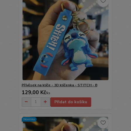
Přívěsek na klíče - 3D klíčenka - STITCH - B
129,00 Kč
/
ks
Přidat do košíku
Novinka