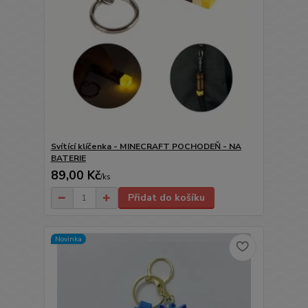
Svítící klíčenka - MINECRAFT POCHODEŇ - NA
BATERIE
89,00 Kč
/
ks
Přidat do košíku
Novinka