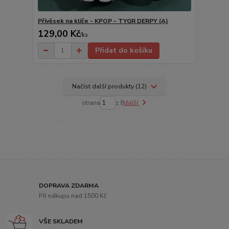
Přívěsek na klíče - KPOP - TYGR DERPY (A)
129,00 Kč
/
ks
Přidat do košíku
Načíst další produkty (12)
strana
z 8
další
DOPRAVA ZDARMA
Při nákupu nad 1500 Kč
VŠE SKLADEM