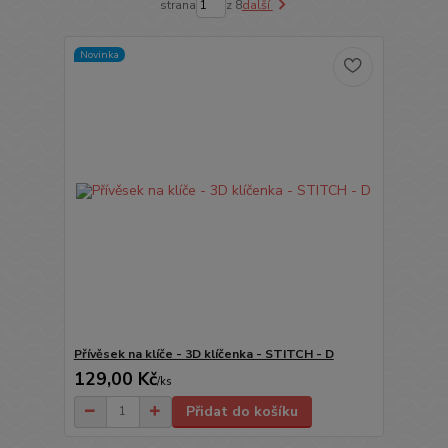
strana
z 8
další
Novinka
Přívěsek na klíče - 3D klíčenka - STITCH - D
129,00 Kč
/
ks
Přidat do košíku