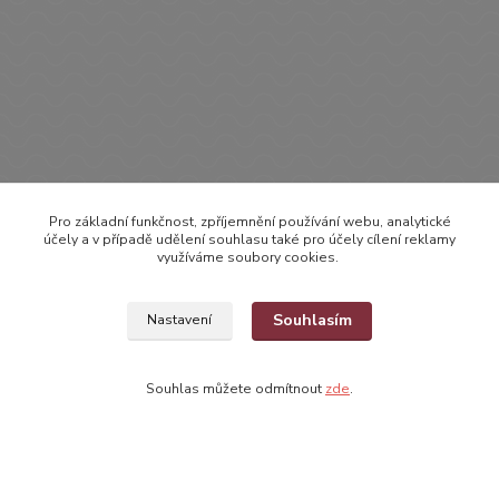
Původ zboží
Pro základní funkčnost, zpříjemnění používání webu, analytické
Zboží zařazeno v kategoriích
účely a v případě udělení souhlasu také pro účely cílení reklamy
využíváme soubory cookies.
OBLEČENÍ
BODYČKA
Souhlasím
Nastavení
Bodyčka bez rukávů
Souhlas můžete odmítnout
zde
.