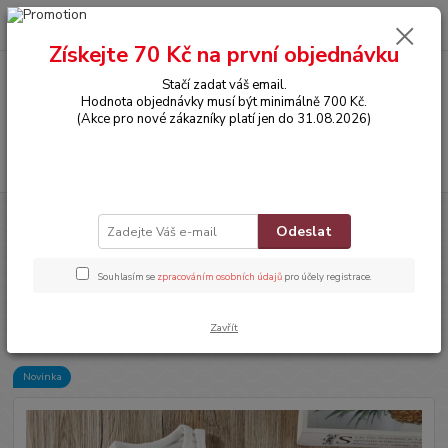
0
ks
CZK
za
0,00 Kč
Získejte 70 Kč na první objednávku
Stačí zadat váš email.
Menu
Hodnota objednávky musí být minimálně 700 Kč.
(Akce pro nové zákazníky platí jen do 31.08.2026)
Hledat
Úvod
OBLEČENÍ
Dětské body bez rukávů (tílko) – 100% bavlna -
Odeslat
RŮŽOVÉ S PROUŽKEM - (18-24 m)
Dětské body bez rukávů (tílko) –
Souhlasím se
zpracováním osobních údajů
pro účely registrace.
100% bavlna - RŮŽOVÉ S
PROUŽKEM - (18-24 m)
Zavřít
Novinka