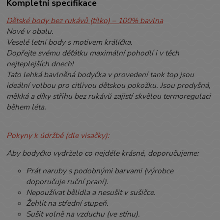
Kompletní specifikace
Dětské body bez rukávů (tílko) – 100% bavlna
Nové v obalu.
Veselé letní body s motivem králíčka.
Dopřejte svému děťátku maximální pohodlí i v těch
nejteplejších dnech!
Tato lehká bavlněná bodyčka v provedení tank top jsou
ideální volbou pro citlivou dětskou pokožku. Jsou prodyšná,
měkká a díky střihu bez rukávů zajistí skvělou termoregulaci
během léta.
Pokyny k údržbě (dle visačky):
Aby bodyčko vydrželo co nejdéle krásné, doporučujeme:
Prát naruby s podobnými barvami (výrobce
doporučuje ruční praní).
Nepoužívat bělidla a nesušit v sušičce.
Žehlit na střední stupeň.
Sušit volně na vzduchu (ve stínu).