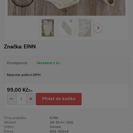
Značka: EINN
Dostupnost
Skladem 1 ks
Nejsme plátci DPH
99,00 Kč
/
ks
Přidat do košíku
Číslo produktu:
5760
Velikost:
18-24 m / (92)
Určení:
Unisex
Barva:
bílá, růžová