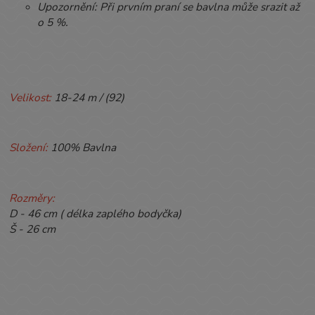
Upozornění: Při prvním praní se bavlna může srazit až
o 5 %.
Velikost:
18-24 m / (92)
Složení:
100% Bavlna
Rozměry:
D
- 46 cm ( délka zaplého bodyčka)
Š
- 26 cm