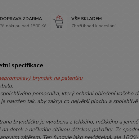
DOPRAVA ZDARMA
VŠE SKLADEM
Při nákupu nad 1500 Kč
Zboží ihned k odeslání
tní specifikace
nepromokavý bryndák na patentku
obalu.
spolehlivého pomocníka, který ochrání oblečení vašeho d
je navržen tak, aby zakryl co největší plochu a spolehli
trana bryndáčku je vyrobena z lehkého, měkkého a jemně 
 na dotek a neškrábe citlivou dětskou pokožku. Ze spodní 
anovým zátěrem. Ten funguje jako neviditelná, ale 100% sp