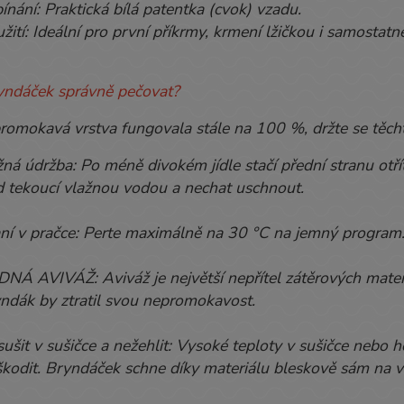
ínání: Praktická bílá patentka (cvok) vzadu.
žití: Ideální pro první příkrmy, krmení lžičkou i samostatn
ryndáček správně pečovat?
omokavá vrstva fungovala stále na 100 %, držte se těch
ná údržba: Po méně divokém jídle stačí přední stranu ot
 tekoucí vlažnou vodou a nechat uschnout.
ní v pračce: Perte maximálně na 30 °C na jemný program
NÁ AVIVÁŽ: Aviváž je největší nepřítel zátěrových mate
ndák by ztratil svou nepromokavost.
ušit v sušičce a nežehlit: Vysoké teploty v sušičce nebo 
kodit. Bryndáček schne díky materiálu bleskově sám na 