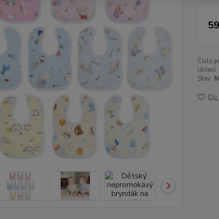
59
Číslo p
Určení:
Stav:
N
Do 