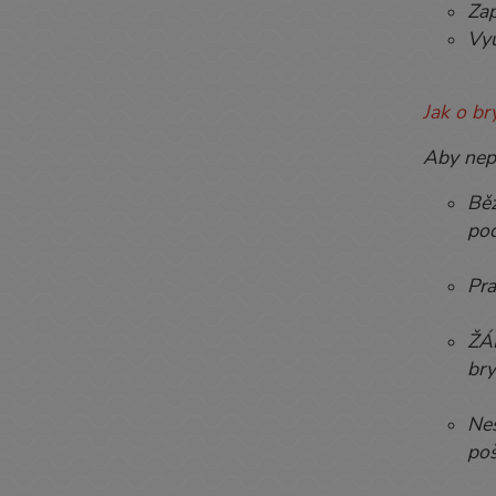
Zap
Vyu
Jak o b
Aby nepr
Běž
pod
Pra
ŽÁD
bry
Nes
poš