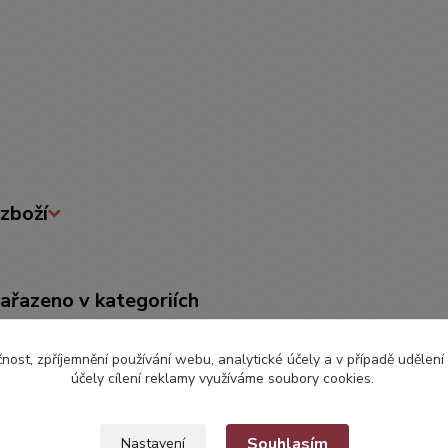
zboží
zařazeno v kategoriích
EBY PRO MIMINKA
Bryndáčky, Zástěry
Bryn
čnost, zpříjemnění používání webu, analytické účely a v případě udělení
účely cílení reklamy využíváme soubory cookies.
Souhlasím
Nastavení