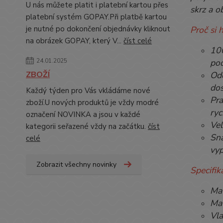
U nás můžete platit i platební kartou přes
skrz a 
platební systém GOPAY.Při platbě kartou
je nutné po dokončení objednávky kliknout
Proč si 
na obrázek GOPAY, který V...
číst celé
100
24.01.2025
pod
ZBOŽÍ
Odo
dos
Každý týden pro Vás vkládáme nové
Pra
zboží.U nových produktů je vždy modré
ryc
označení NOVINKA a jsou v každé
Vel
kategorii seřazené vždy na začátku.
číst
Sna
celé
vyp
Zobrazit všechny novinky
Specifik
Mat
Mat
Vla