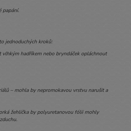
é papání.
to jednoduchých kroků:
řít vlhkým hadříkem nebo bryndáček opláchnout
.
riálů – mohla by nepromokavou vrstvu narušit a
horká žehlička by polyuretanovou fólii mohly
vzduchu.