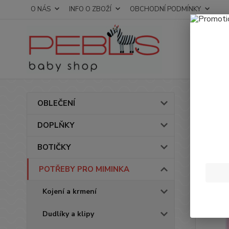
O NÁS
INFO O ZBOŽÍ
OBCHODNÍ PODMÍNKY
Úvod
OBLEČENÍ
Děts
DOPLŇKY
MED
BOTIČKY
Novinka
POTŘEBY PRO MIMINKA
Kojení a krmení
Dudlíky a klipy