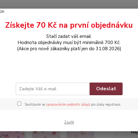
Získejte 70 Kč na první objednávku
Hledat
Stačí zadat váš email.
Hodnota objednávky musí být minimálně 700 Kč.
(Akce pro nové zákazníky platí jen do 31.08.2026)
POTŘEBY PRO MIMINKA
Dětský nepromokavý bryndák na patentku - 
ký nepromokavý bryndák na pa
VÍDKEM „HAPPY“
Odeslat
Zna
Souhlasím se
zpracováním osobních údajů
pro účely registrace.
Dos
Zavřít
Nej