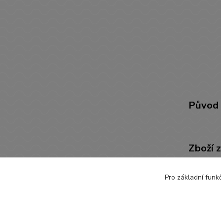
Původ 
Zboží 
POTŘ
Pro základní funk