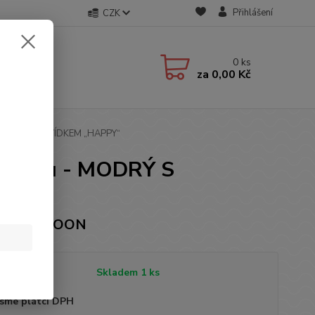
Přihlášení
CZK
0
ks
za
0,00 Kč
MODRÝ S MEDVÍDKEM „HAPPY“
tentku - MODRÝ S
čka: VICLOON
tupnost
Skladem 1 ks
sme plátci DPH