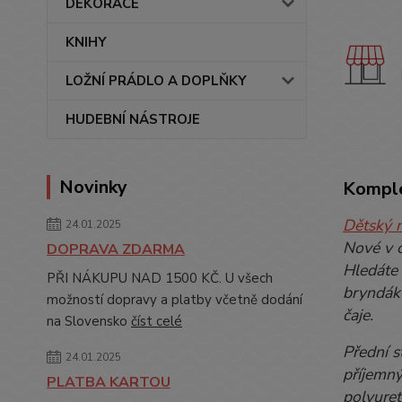
DEKORACE
KNIHY
LOŽNÍ PRÁDLO A DOPLŇKY
HUDEBNÍ NÁSTROJE
Novinky
Komple
Dětský 
24.01.2025
Nové v 
DOPRAVA ZDARMA
Hledáte 
PŘI NÁKUPU NAD 1500 KČ. U všech
bryndák 
možností dopravy a platby včetně dodání
čaje.
na Slovensko
číst celé
Přední s
24.01.2025
příjemný
PLATBA KARTOU
polyuret