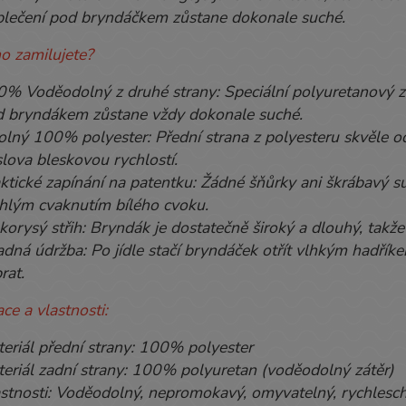
oblečení pod bryndáčkem zůstane dokonale suché.
ho zamilujete?
% Voděodolný z druhé strany: Speciální polyuretanový zá
 bryndákem zůstane vždy dokonale suché.
lný 100% polyester: Přední strana z polyesteru skvěle od
lova bleskovou rychlostí.
ktické zapínání na patentku: Žádné šňůrky ani škrábavý 
hlým cvaknutím bílého cvoku.
korysý střih: Bryndák je dostatečně široký a dlouhý, takže
dná údržba: Po jídle stačí bryndáček otřít vlhkým hadří
rat.
ace a vlastnosti:
eriál přední strany: 100% polyester
eriál zadní strany: 100% polyuretan (voděodolný zátěr)
stnosti: Voděodolný, nepromokavý, omyvatelný, rychlesch