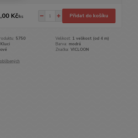
,00 Kč
Přidat do košíku
/
ks
roduktu:
5750
Velikost:
1 velikost (od 4 m)
Kluci
Barva:
modrá
ové
Značka:
VICLOON
oblíbených