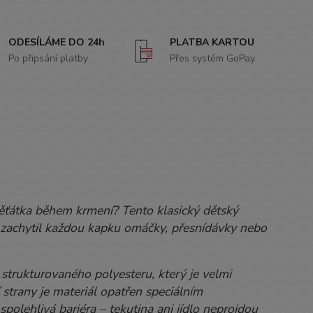
ODESÍLÁME DO 24h
PLATBA KARTOU
Po připsání platby
Přes systém GoPay
ěťátka během krmení? Tento klasický dětský
vě zachytil každou kapku omáčky, přesnídávky nebo
strukturovaného polyesteru, který je velmi
strany je materiál opatřen speciálním
olehlivá bariéra – tekutina ani jídlo neprojdou