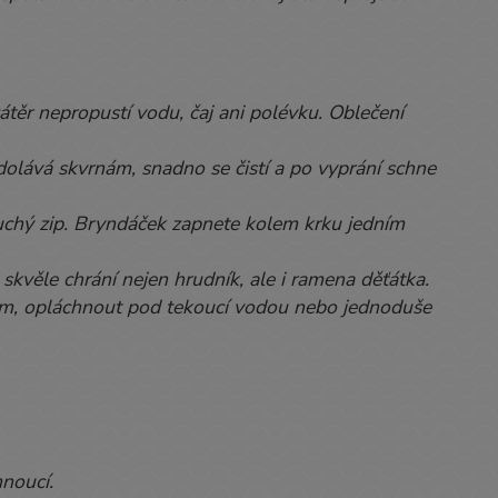
těr nepropustí vodu, čaj ani polévku. Oblečení
olává skvrnám, snadno se čistí a po vyprání schne
suchý zip. Bryndáček zapnete kolem krku jedním
 skvěle chrání nejen hrudník, ale i ramena děťátka.
kem, opláchnout pod tekoucí vodou nebo jednoduše
noucí.