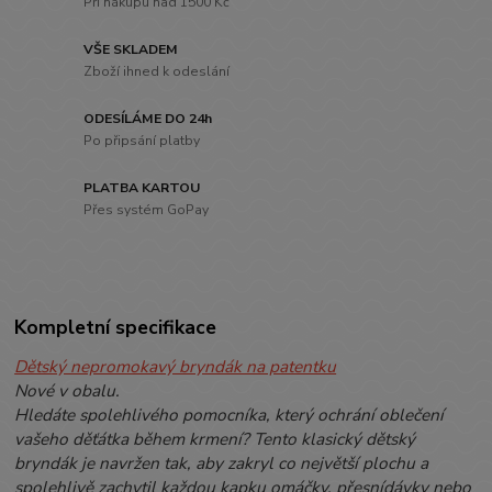
Při nákupu nad 1500 Kč
VŠE SKLADEM
Zboží ihned k odeslání
ODESÍLÁME DO 24h
Po připsání platby
PLATBA KARTOU
Přes systém GoPay
Kompletní specifikace
Dětský nepromokavý bryndák na patentku
Nové v obalu.
Hledáte spolehlivého pomocníka, který ochrání oblečení
vašeho děťátka během krmení? Tento klasický dětský
bryndák je navržen tak, aby zakryl co největší plochu a
spolehlivě zachytil každou kapku omáčky, přesnídávky nebo