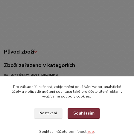
Původ zboží
Zboží zařazeno v kategoriích
POTŘEBY PRO MIMINKA
Bryndáčky, Zástěry
Pro základní funkčnost, zpříjemnění používání webu, analytické
účely a v případě udělení souhlasu také pro účely cílení reklamy
Bryndáčky
využíváme soubory cookies.
Souhlasím
Nastavení
Souhlas můžete odmítnout
zde
.