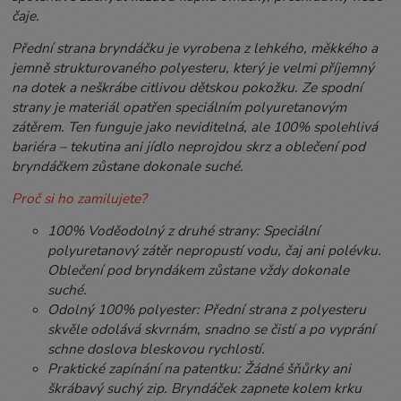
čaje.
Přední strana bryndáčku je vyrobena z lehkého, měkkého a
jemně strukturovaného polyesteru, který je velmi příjemný
na dotek a neškrábe citlivou dětskou pokožku. Ze spodní
strany je materiál opatřen speciálním polyuretanovým
zátěrem. Ten funguje jako neviditelná, ale 100% spolehlivá
bariéra – tekutina ani jídlo neprojdou skrz a oblečení pod
bryndáčkem zůstane dokonale suché.
Proč si ho zamilujete?
100% Voděodolný z druhé strany: Speciální
polyuretanový zátěr nepropustí vodu, čaj ani polévku.
Oblečení pod bryndákem zůstane vždy dokonale
suché.
Odolný 100% polyester: Přední strana z polyesteru
skvěle odolává skvrnám, snadno se čistí a po vyprání
schne doslova bleskovou rychlostí.
Praktické zapínání na patentku: Žádné šňůrky ani
škrábavý suchý zip. Bryndáček zapnete kolem krku