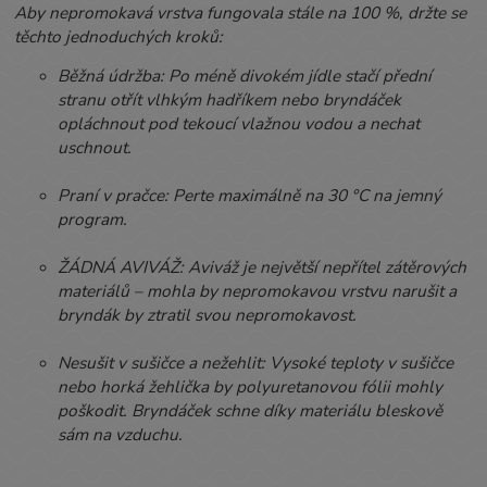
Aby nepromokavá vrstva fungovala stále na 100 %, držte se
těchto jednoduchých kroků:
Běžná údržba: Po méně divokém jídle stačí přední
stranu otřít vlhkým hadříkem nebo bryndáček
opláchnout pod tekoucí vlažnou vodou a nechat
uschnout.
Praní v pračce: Perte maximálně na 30 °C na jemný
program.
ŽÁDNÁ AVIVÁŽ: Aviváž je největší nepřítel zátěrových
materiálů – mohla by nepromokavou vrstvu narušit a
bryndák by ztratil svou nepromokavost.
Nesušit v sušičce a nežehlit: Vysoké teploty v sušičce
nebo horká žehlička by polyuretanovou fólii mohly
poškodit. Bryndáček schne díky materiálu bleskově
sám na vzduchu.