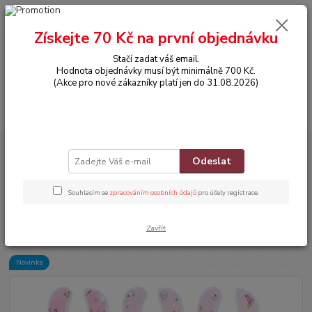
0
ks
CZK
za
0,00 Kč
Získejte 70 Kč na první objednávku
Stačí zadat váš email.
Menu
Hodnota objednávky musí být minimálně 700 Kč.
(Akce pro nové zákazníky platí jen do 31.08.2026)
Hledat
Úvod
POTŘEBY PRO MIMINKA
Dětský nepromokavý bryndák na
Odeslat
patentku - RŮŽOVÝ S MEDVÍDKEM A ČÍSLY
Dětský nepromokavý bryndák na
Souhlasím se
zpracováním osobních údajů
pro účely registrace.
patentku - RŮŽOVÝ S
MEDVÍDKEM A ČÍSLY
Zavřít
Novinka