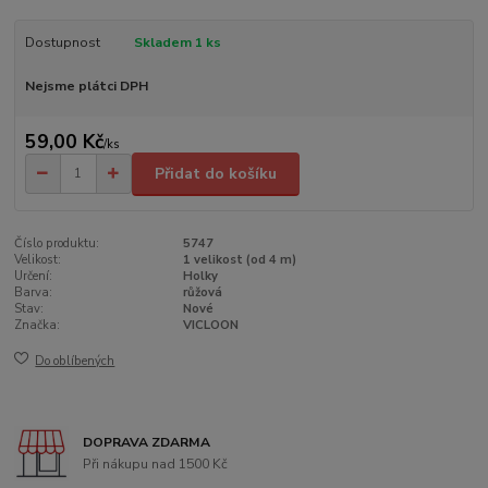
Dostupnost
Skladem 1 ks
Nejsme plátci DPH
59,00 Kč
/
ks
Přidat do košíku
Číslo produktu:
5747
Velikost:
1 velikost (od 4 m)
Určení:
Holky
Barva:
růžová
Stav:
Nové
Značka:
VICLOON
Do oblíbených
DOPRAVA ZDARMA
Při nákupu nad 1500 Kč