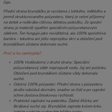
čaje.
Přední strana bryndáčku je vyrobena z lehkého, měkkého a
jemně strukturovaného polyesteru, který je velmi příjemný
na dotek a neškrábe citlivou dětskou pokožku. Ze spodní
strany je materiál opatřen speciálním polyuretanovým
zátěrem. Ten funguje jako neviditelná, ale 100% spolehlivá
bariéra – tekutina ani jídlo neprojdou skrz a oblečení pod
bryndáčkem zůstane dokonale suché.
Proč si ho zamilujete?
100% Voděodolný z druhé strany: Speciální
polyuretanový zátěr nepropustí vodu, čaj ani polévku.
Oblečení pod bryndákem zůstane vždy dokonale
suché.
Odolný 100% polyester: Přední strana z polyesteru
skvěle odolává skvrnám, snadno se čistí a po vyprání
schne doslova bleskovou rychlostí.
Praktické zapínání na patentku: Žádné šňůrky ani
škrábavý suchý zip. Bryndáček zapnete kolem krku
jedním rychlým cvaknutím bílého cvoku.