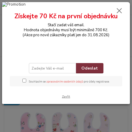
0
ks
CZK
za
0,00 Kč
Získejte 70 Kč na první objednávku
Stačí zadat váš email.
Menu
Hodnota objednávky musí být minimálně 700 Kč.
(Akce pro nové zákazníky platí jen do 31.08.2026)
Hledat
Úvod
POTŘEBY PRO MIMINKA
Dětský nepromokavý bryndák na
Odeslat
patentku - RŮŽOVÝ S OVEČKAMI
Dětský nepromokavý bryndák na
Souhlasím se
zpracováním osobních údajů
pro účely registrace.
patentku - RŮŽOVÝ S OVEČKAMI
Zavřít
Novinka