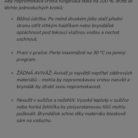
Aby nepromokavá vrstva fungovala stále na 100 %, držte se
těchto jednoduchých kroků:
Běžná údržba: Po méně divokém jídle stačí přední
stranu otřít vlhkým hadříkem nebo bryndáček
opláchnout pod tekoucí vlažnou vodou a nechat
uschnout.
Praní v pračce: Perte maximálně na 30 °C na jemný
program.
ŽÁDNÁ AVIVÁŽ: Aviváž je největší nepřítel zátěrových
materiálů – mohla by nepromokavou vrstvu narušit a
bryndák by ztratil svou nepromokavost.
Nesušit v sušičce a nežehlit: Vysoké teploty v sušičce
nebo horká žehlička by polyuretanovou fólii mohly
poškodit. Bryndáček schne díky materiálu bleskově
sám na vzduchu.