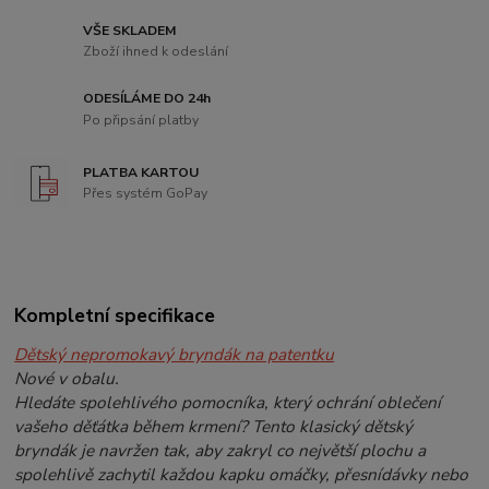
VŠE SKLADEM
Zboží ihned k odeslání
ODESÍLÁME DO 24h
Po připsání platby
PLATBA KARTOU
Přes systém GoPay
Kompletní specifikace
Dětský nepromokavý bryndák na patentku
Nové v obalu.
Hledáte spolehlivého pomocníka, který ochrání oblečení
vašeho děťátka během krmení? Tento klasický dětský
bryndák je navržen tak, aby zakryl co největší plochu a
spolehlivě zachytil každou kapku omáčky, přesnídávky nebo