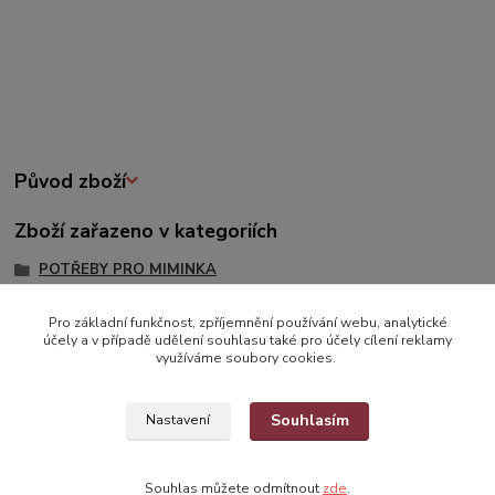
Původ zboží
Zboží zařazeno v kategoriích
POTŘEBY PRO MIMINKA
Bryndáčky, Zástěry
Pro základní funkčnost, zpříjemnění používání webu, analytické
Bryndáčky
účely a v případě udělení souhlasu také pro účely cílení reklamy
využíváme soubory cookies.
Souhlasím
Nastavení
Souhlas můžete odmítnout
zde
.