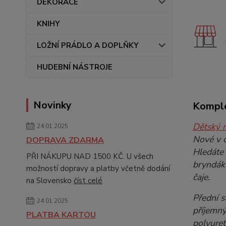
DEKORACE
KNIHY
LOŽNÍ PRÁDLO A DOPLŇKY
HUDEBNÍ NÁSTROJE
Novinky
Komple
Dětský 
24.01.2025
Nové v 
DOPRAVA ZDARMA
Hledáte 
PŘI NÁKUPU NAD 1500 KČ. U všech
bryndák 
možností dopravy a platby včetně dodání
čaje.
na Slovensko
číst celé
Přední s
24.01.2025
příjemný
PLATBA KARTOU
polyuret