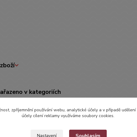
zboží
zařazeno v kategoriích
EBY PRO MIMINKA
Bryndáčky, Zástěry
Bryn
čnost, zpříjemnění používání webu, analytické účely a v případě udělení
účely cílení reklamy využíváme soubory cookies.
Souhlasím
Nastavení