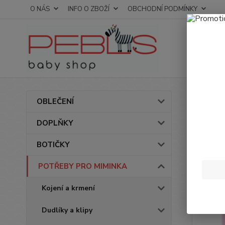
O NÁS
INFO O ZBOŽÍ
OBCHODNÍ PODMÍNKY
Úvod
OBLEČENÍ
Děts
DOPLŇKY
KAČ
BOTIČKY
Novinka
POTŘEBY PRO MIMINKA
Kojení a krmení
Dudlíky a klipy