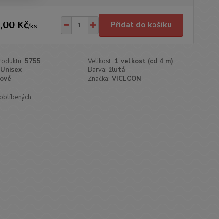
,00 Kč
Přidat do košíku
/
ks
roduktu:
5755
Velikost:
1 velikost (od 4 m)
Unisex
Barva:
žlutá
ové
Značka:
VICLOON
oblíbených