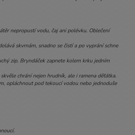
těr nepropustí vodu, čaj ani polévku. Oblečení
olává skvrnám, snadno se čistí a po vyprání schne
suchý zip. Bryndáček zapnete kolem krku jedním
 skvěle chrání nejen hrudník, ale i ramena děťátka.
kem, opláchnout pod tekoucí vodou nebo jednoduše
noucí.