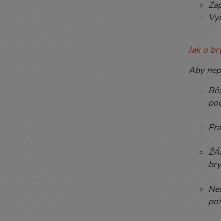
Zap
Vyu
Jak o b
Aby nepr
Běž
pod
Pra
ŽÁD
bry
Nes
poš