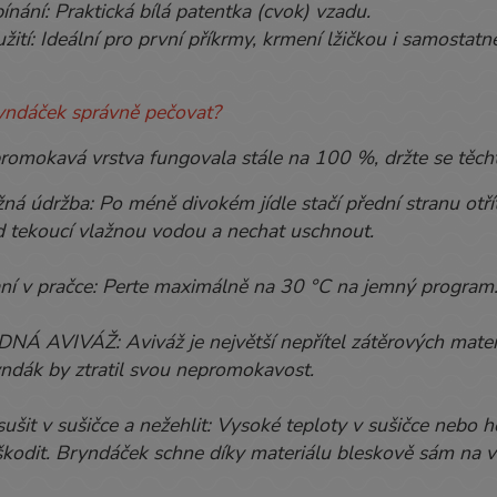
ínání: Praktická bílá patentka (cvok) vzadu.
žití: Ideální pro první příkrmy, krmení lžičkou i samostatn
ryndáček správně pečovat?
omokavá vrstva fungovala stále na 100 %, držte se těch
ná údržba: Po méně divokém jídle stačí přední stranu ot
 tekoucí vlažnou vodou a nechat uschnout.
ní v pračce: Perte maximálně na 30 °C na jemný program
NÁ AVIVÁŽ: Aviváž je největší nepřítel zátěrových mate
ndák by ztratil svou nepromokavost.
ušit v sušičce a nežehlit: Vysoké teploty v sušičce nebo 
kodit. Bryndáček schne díky materiálu bleskově sám na 