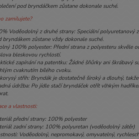
oblečení pod bryndáčkem zůstane dokonale suché.
ho zamilujete?
% Voděodolný z druhé strany: Speciální polyuretanový zá
 bryndákem zůstane vždy dokonale suché.
lný 100% polyester: Přední strana z polyesteru skvěle od
lova bleskovou rychlostí.
ktické zapínání na patentku: Žádné šňůrky ani škrábavý 
hlým cvaknutím bílého cvoku.
korysý střih: Bryndák je dostatečně široký a dlouhý, takže
dná údržba: Po jídle stačí bryndáček otřít vlhkým hadří
rat.
ace a vlastnosti:
eriál přední strany: 100% polyester
eriál zadní strany: 100% polyuretan (voděodolný zátěr)
stnosti: Voděodolný, nepromokavý, omyvatelný, rychlesch