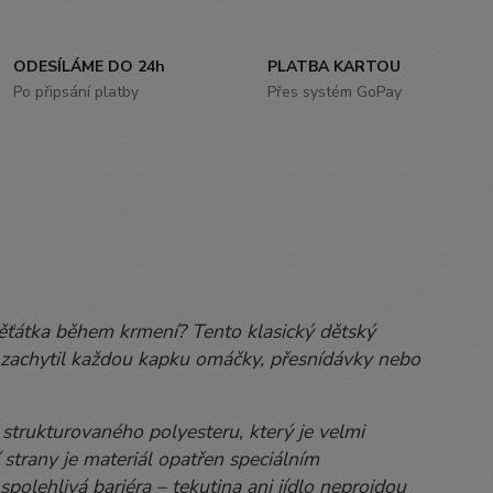
ODESÍLÁME DO 24h
PLATBA KARTOU
Po připsání platby
Přes systém GoPay
ěťátka během krmení? Tento klasický dětský
vě zachytil každou kapku omáčky, přesnídávky nebo
strukturovaného polyesteru, který je velmi
strany je materiál opatřen speciálním
olehlivá bariéra – tekutina ani jídlo neprojdou