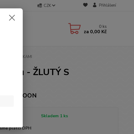
Přihlášení
CZK
0
ks
za
0,00 Kč
LUTÝ S KAČENKAMI
entku - ŽLUTÝ S
čka: VICLOON
tupnost
Skladem 1 ks
sme plátci DPH