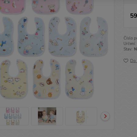
59
Číslo p
Určení:
Stav:
N
Do 