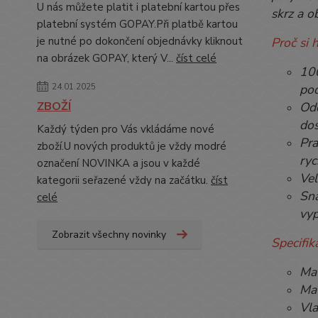
U nás můžete platit i platební kartou přes
skrz a 
platební systém GOPAY.Při platbě kartou
je nutné po dokončení objednávky kliknout
Proč si 
na obrázek GOPAY, který V...
číst celé
100
24.01.2025
pod
ZBOŽÍ
Odo
dos
Každý týden pro Vás vkládáme nové
Pra
zboží.U nových produktů je vždy modré
ryc
označení NOVINKA a jsou v každé
Vel
kategorii seřazené vždy na začátku.
číst
Sna
celé
vyp
Zobrazit všechny novinky
Specifik
Mat
Mat
Vla