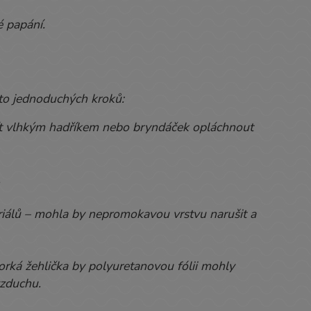
é papání.
to jednoduchých kroků:
řít vlhkým hadříkem nebo bryndáček opláchnout
.
riálů – mohla by nepromokavou vrstvu narušit a
horká žehlička by polyuretanovou fólii mohly
vzduchu.