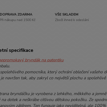
DOPRAVA ZDARMA
VŠE SKLADEM
Při nákupu nad 1500 Kč
Zboží ihned k odeslání
tní specifikace
nepromokavý bryndák na patentku
obalu.
spolehlivého pomocníka, který ochrání oblečení vašeho d
je navržen tak, aby zakryl co největší plochu a spolehli
trana bryndáčku je vyrobena z lehkého, měkkého a jemně 
 na dotek a neškrábe citlivou dětskou pokožku. Ze spodní 
anovým zátěrem. Ten funguje jako neviditelná, ale 100% sp