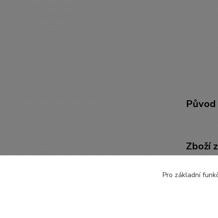
Původ 
Zboží 
POTŘ
Pro základní funk