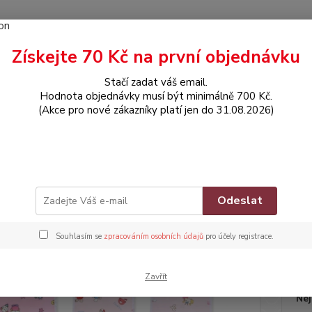
Získejte 70 Kč na první objednávku
Hledat
Stačí zadat váš email.
Hodnota objednávky musí být minimálně 700 Kč.
(Akce pro nové zákazníky platí jen do 31.08.2026)
POTŘEBY PRO MIMINKA
Dětský nepromokavý bryndák na patentku - Ž
ký nepromokavý bryndák na pat
ENKAMI
Odeslat
Zna
Souhlasím se
zpracováním osobních údajů
pro účely registrace.
Dos
Zavřít
Nej