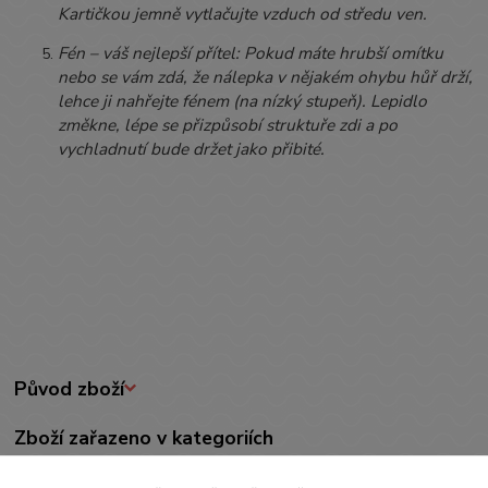
Kartičkou jemně vytlačujte vzduch od středu ven.
Fén – váš nejlepší přítel: Pokud máte hrubší omítku
nebo se vám zdá, že nálepka v nějakém ohybu hůř drží,
lehce ji nahřejte fénem (na nízký stupeň). Lepidlo
změkne, lépe se přizpůsobí struktuře zdi a po
vychladnutí bude držet jako přibité.
Původ zboží
Zboží zařazeno v kategoriích
DEKORACE