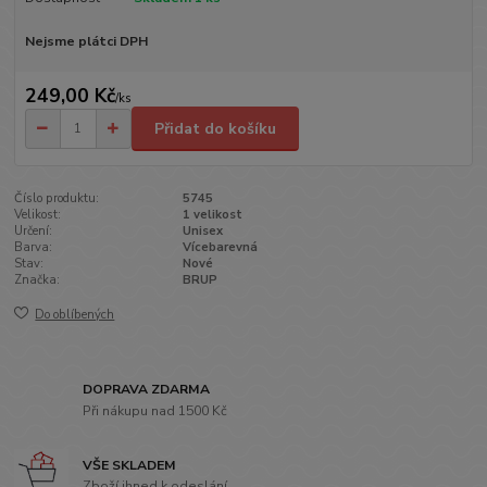
Nejsme plátci DPH
249,00 Kč
/
ks
Přidat do košíku
Číslo produktu:
5745
Velikost:
1 velikost
Určení:
Unisex
Barva:
Vícebarevná
Stav:
Nové
Značka:
BRUP
Do oblíbených
DOPRAVA ZDARMA
Při nákupu nad 1500 Kč
VŠE SKLADEM
Zboží ihned k odeslání