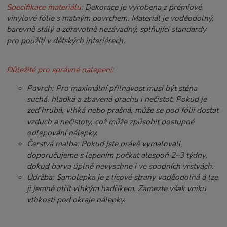
Specifikace materiálu:
Dekorace je vyrobena z prémiové
vinylové fólie s matným povrchem. Materiál je voděodolný,
barevně stálý a zdravotně nezávadný, splňující standardy
pro použití v dětských interiérech.
Důležité pro správné nalepení:
Povrch: Pro maximální přilnavost musí být stěna
suchá, hladká a zbavená prachu i nečistot. Pokud je
zeď hrubá, vlhká nebo prašná, může se pod fólii dostat
vzduch a nečistoty, což může způsobit postupné
odlepování nálepky.
Čerstvá malba: Pokud jste právě vymalovali,
doporučujeme s lepením počkat alespoň 2–3 týdny,
dokud barva úplně nevyschne i ve spodních vrstvách.
Údržba: Samolepka je z lícové strany voděodolná a lze
ji jemně otřít vlhkým hadříkem. Zamezte však vniku
vlhkosti pod okraje nálepky.