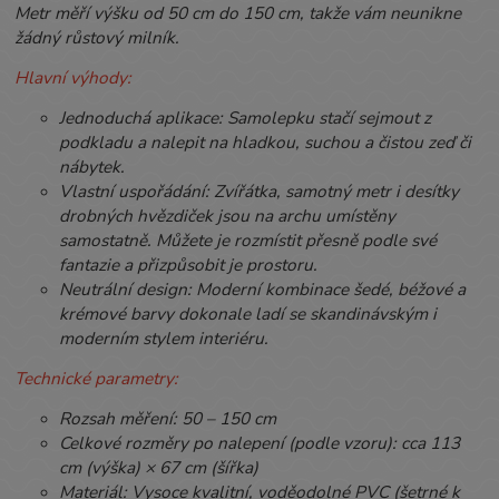
Metr měří výšku od 50 cm do 150 cm, takže vám neunikne
žádný růstový milník.
Hlavní výhody:
Jednoduchá aplikace: Samolepku stačí sejmout z
podkladu a nalepit na hladkou, suchou a čistou zeď či
nábytek.
Vlastní uspořádání: Zvířátka, samotný metr i desítky
drobných hvězdiček jsou na archu umístěny
samostatně. Můžete je rozmístit přesně podle své
fantazie a přizpůsobit je prostoru.
Neutrální design: Moderní kombinace šedé, béžové a
krémové barvy dokonale ladí se skandinávským i
moderním stylem interiéru.
Technické parametry:
Rozsah měření: 50 – 150 cm
Celkové rozměry po nalepení (podle vzoru): cca 113
cm (výška) × 67 cm (šířka)
Materiál: Vysoce kvalitní, voděodolné PVC (šetrné k