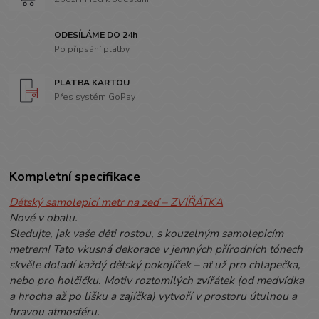
ODESÍLÁME DO 24h
Po připsání platby
PLATBA KARTOU
Přes systém GoPay
Kompletní specifikace
Dětský samolepicí metr na zeď – ZVÍŘÁTKA
Nové v obalu.
Sledujte, jak vaše děti rostou, s kouzelným samolepicím
metrem! Tato vkusná dekorace v jemných přírodních tónech
skvěle doladí každý dětský pokojíček – ať už pro chlapečka,
nebo pro holčičku. Motiv roztomilých zvířátek (od medvídka
a hrocha až po lišku a zajíčka) vytvoří v prostoru útulnou a
hravou atmosféru.