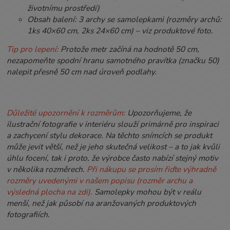
životnímu prostředí)
Obsah balení: 3 archy se samolepkami (rozměry archů:
1ks 40×60 cm, 2ks 24×60 cm) – viz produktové foto.
Tip pro lepení:
Protože metr začíná na hodnotě 50 cm,
nezapomeňte spodní hranu samotného pravítka (značku 50)
nalepit přesně 50 cm nad úroveň podlahy.
Důležité upozornění k rozměrům:
Upozorňujeme, že
ilustrační fotografie v interiéru slouží primárně pro inspiraci
a zachycení stylu dekorace. Na těchto snímcích se produkt
může jevit větší, než je jeho skutečná velikost – a to jak kvůli
úhlu focení, tak i proto, že výrobce často nabízí stejný motiv
v několika rozměrech.
Při nákupu se prosím řiďte výhradně
rozměry uvedenými v našem popisu (rozměr archu a
výsledná plocha na zdi).
Samolepky mohou být v reálu
menší, než jak působí na aranžovaných produktových
fotografiích.