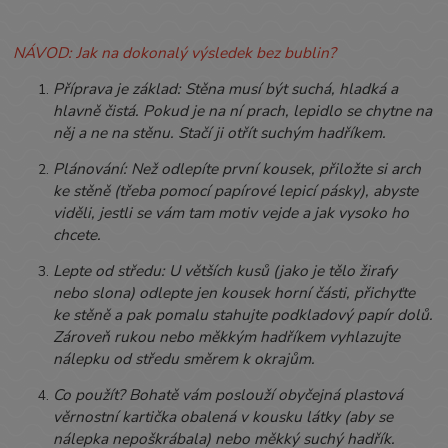
NÁVOD: Jak na dokonalý výsledek bez bublin?
Příprava je základ: Stěna musí být suchá, hladká a
hlavně čistá. Pokud je na ní prach, lepidlo se chytne na
něj a ne na stěnu. Stačí ji otřít suchým hadříkem.
Plánování: Než odlepíte první kousek, přiložte si arch
ke stěně (třeba pomocí papírové lepicí pásky), abyste
viděli, jestli se vám tam motiv vejde a jak vysoko ho
chcete.
Lepte od středu: U větších kusů (jako je tělo žirafy
nebo slona) odlepte jen kousek horní části, přichyťte
ke stěně a pak pomalu stahujte podkladový papír dolů.
Zároveň rukou nebo měkkým hadříkem vyhlazujte
nálepku od středu směrem k okrajům.
Co použít? Bohatě vám poslouží obyčejná plastová
věrnostní kartička obalená v kousku látky (aby se
nálepka nepoškrábala) nebo měkký suchý hadřík.