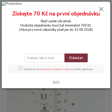
0
ks
CZK
za
0,00 Kč
Získejte 70 Kč na první objednávku
Menu
Stačí zadat váš email.
Hodnota objednávky musí být minimálně 700 Kč.
Hledat
(Akce pro nové zákazníky platí jen do 31.08.2026)
Úvod
DEKORACE
Dětský samolepicí metr na zeď – ZVÍŘÁTKA (Béžovo-
šedý)
Dětský samolepicí metr na zeď –
Odeslat
ZVÍŘÁTKA (Béžovo-šedý)
Souhlasím se
zpracováním osobních údajů
pro účely registrace.
Novinka
Zavřít