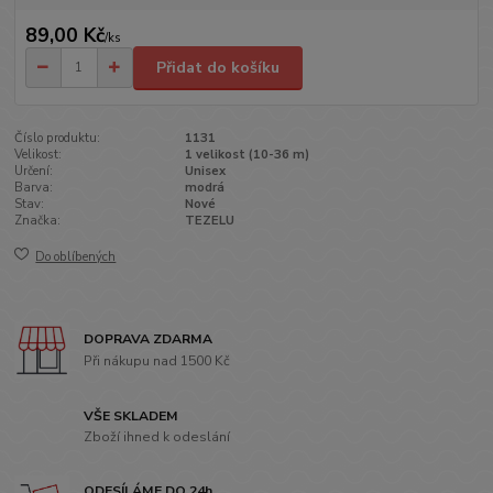
89,00 Kč
/
ks
Přidat do košíku
Číslo produktu:
1131
Velikost:
1 velikost (10-36 m)
Určení:
Unisex
Barva:
modrá
Stav:
Nové
Značka:
TEZELU
Do oblíbených
DOPRAVA ZDARMA
Při nákupu nad 1500 Kč
VŠE SKLADEM
Zboží ihned k odeslání
ODESÍLÁME DO 24h