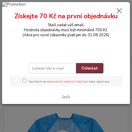
0
ks
CZK
za
0,00 Kč
Získejte 70 Kč na první objednávku
Stačí zadat váš email.
Menu
Hodnota objednávky musí být minimálně 700 Kč.
(Akce pro nové zákazníky platí jen do 31.08.2026)
Hledat
Úvod
POTŘEBY PRO MIMINKA
Bryndáček s dlouhým rukávem - ZEBRA
Odeslat
Bryndáček s dlouhým rukávem -
Souhlasím se
zpracováním osobních údajů
pro účely registrace.
ZEBRA
Zavřít