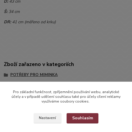
D:
43 cm
Š:
34 cm
DR:
41 cm (měřeno od krku)
Zboží zařazeno v kategoriích
POTŘEBY PRO MIMINKA
Bryndáčky, Zástěry
Pro základní funkčnost, zpříjemnění používání webu, analytické
Bryndáčky
účely a v případě udělení souhlasu také pro účely cílení reklamy
využíváme soubory cookies.
Souhlasím
Nastavení