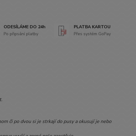
ODESÍLÁME DO 24h
PLATBA KARTOU
Po připsání platby
Přes systém GoPay
t.
om či po dvou si je strkají do pusy a okusují je nebo
prve vyvíjí a zorné pole zaostřuje.