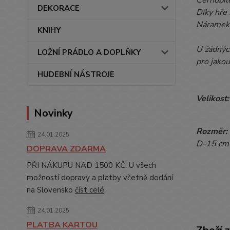
DEKORACE
Díky hře 
Náramek 
KNIHY
U žádnýc
LOŽNÍ PRÁDLO A DOPLŇKY
pro jako
HUDEBNÍ NÁSTROJE
Velikost
Novinky
Rozměr:
24.01.2025
D-15 c
DOPRAVA ZDARMA
PŘI NÁKUPU NAD 1500 KČ. U všech
možností dopravy a platby včetně dodání
na Slovensko
číst celé
24.01.2025
PLATBA KARTOU