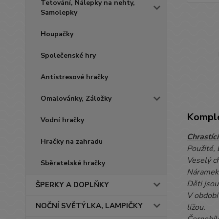
Tetování, Nálepky na nehty,
Samolepky
Houpačky
Společenské hry
Antistresové hračky
Omalovánky, Záložky
Komple
Vodní hračky
Chrastíc
Hračky na zahradu
Použité,
Veselý c
Sběratelské hračky
Náramek 
Děti jsou
ŠPERKY A DOPLŇKY
V období 
NOČNÍ SVĚTÝLKA, LAMPIČKY
lížou.
Černobílé