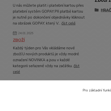
Zboží 
U nás můžete platit i platební kartou přes
HRA
platební systém GOPAY.Při platbě kartou
je nutné po dokončení objednávky kliknout
na obrázek GOPAY, který V...
číst celé
24.01.2025
ZBOŽÍ
Každý týden pro Vás vkládáme nové
zboží.U nových produktů je vždy modré
označení NOVINKA a jsou v každé
kategorii seřazené vždy na začátku.
číst
celé
Zobrazit všechny novinky
Pro základní funk