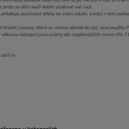
s prsty se děti naučí dobře sledovat své ruce.
přitahuje pozornost dítěte ke svým rukám, a když s nimi pohn
h hraček Lamaze, které se mohou dostat do úst, není použito 
u věkovou kategorii jsou určeny dle nejpřísnějších norem EN
:
od 0 m
m