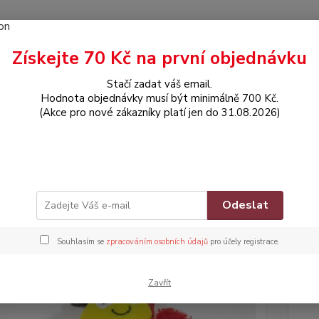
Získejte 70 Kč na první objednávku
Hledat
Stačí zadat váš email.
Hodnota objednávky musí být minimálně 700 Kč.
(Akce pro nové zákazníky platí jen do 31.08.2026)
HRAČKY
Chrastící náramek - Včelka
stící náramek - Včelka
Zna
Odeslat
Souhlasím se
zpracováním osobních údajů
pro účely registrace.
Dos
Nej
Zavřít