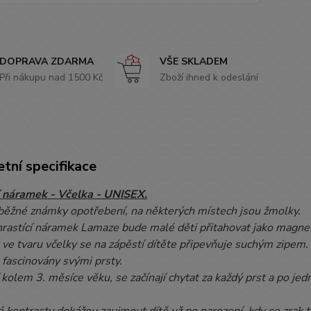
DOPRAVA ZDARMA
VŠE SKLADEM
Při nákupu nad 1500 Kč
Zboží ihned k odeslání
tní specifikace
í náramek - Včelka - UNISEX.
 běžné známky opotřebení, na některých místech jsou žmolky.
hrastící náramek Lamaze bude malé děti přitahovat jako magne
ve tvaru včelky se na zápěstí dítěte připevňuje suchým zipem.
 fascinovány svými prsty.
kolem 3. měsíce věku, se začínají chytat za každý prst a po jedn
 kontrasty dokážou zaujmout dítě už po narození, kdy se zrak te