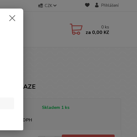
Přihlášení
CZK
0
ks
za
0,00 Kč
čka: LAMAZE
tupnost
Skladem 1 ks
sme plátci DPH