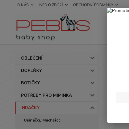
O NÁS
INFO O ZBOŽÍ
OBCHODNÍ PODMÍNKY
Úvod
OBLEČENÍ
Chra
DOPLŇKY
BOTIČKY
POTŘEBY PRO MIMINKA
HRAČKY
Usínáčci, Muchláčci