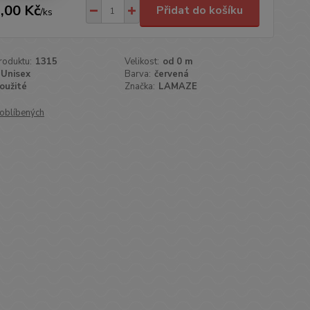
,00 Kč
Přidat do košíku
/
ks
roduktu:
1315
Velikost:
od 0 m
Unisex
Barva:
červená
oužité
Značka:
LAMAZE
oblíbených