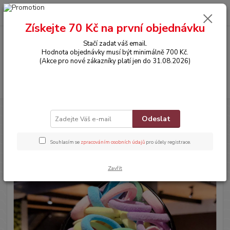
0
ks
CZK
za
0,00 Kč
Získejte 70 Kč na první objednávku
Stačí zadat váš email.
Menu
Hodnota objednávky musí být minimálně 700 Kč.
(Akce pro nové zákazníky platí jen do 31.08.2026)
Hledat
Úvod
POTŘEBY PRO MIMINKA
Gumičky do vlasů - MIX 4 -100ks
Odeslat
Gumičky do vlasů - MIX 4 -100ks
Souhlasím se
zpracováním osobních údajů
pro účely registrace.
Zavřít