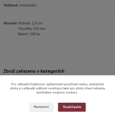
Velikost:
Univerzální
Rozměr:
Průměr: 2,5 cm
Tloušťka: 0,5 mm
Balení: 100 ks
Zboží zařazeno v kategoriích
POTŘEBY PRO MIMINKA
Pro základní funkčnost, zpříjemnění používání webu, analytické
Gumičky do vlasů
účely a v případě udělení souhlasu také pro účely cílení reklamy
využíváme soubory cookies.
Souhlasím
Nastavení