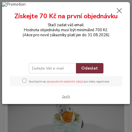
0
ks
CZK
za
0,00 Kč
Získejte 70 Kč na první objednávku
Stačí zadat váš email.
Menu
Hodnota objednávky musí být minimálně 700 Kč.
(Akce pro nové zákazníky platí jen do 31.08.2026)
Hledat
Úvod
HRAČKY
Plyšové chrastítko - Kachnička
Odeslat
Plyšové chrastítko - Kachnička
Souhlasím se
zpracováním osobních údajů
pro účely registrace.
Zavřít