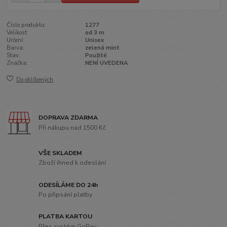
Číslo produktu:
1277
Velikost:
od 3 m
Určení:
Unisex
Barva:
zelená mint
Stav:
Použité
Značka:
NENÍ UVEDENA
Do oblíbených
DOPRAVA ZDARMA
Při nákupu nad 1500 Kč
VŠE SKLADEM
Zboží ihned k odeslání
ODESÍLÁME DO 24h
Po připsání platby
PLATBA KARTOU
Přes systém GoPay