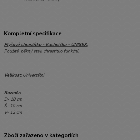
Kompletní specifikace
Plyšové chrastítko - Kachnička - UNISEX.
Použitá, pěkný stav, chrastítko funkční.
Velikost:
Univerzální
Rozměr:
D- 18 cm
Š- 10 cm
V- 12 cm
Zboží zařazeno v kategoriích