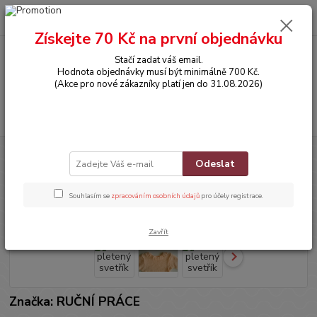
0
ks
CZK
za
0,00 Kč
Získejte 70 Kč na první objednávku
Stačí zadat váš email.
Menu
Hodnota objednávky musí být minimálně 700 Kč.
(Akce pro nové zákazníky platí jen do 31.08.2026)
Hledat
Úvod
OBLEČENÍ
Ručně pletený svetřík
Odeslat
Ručně pletený svetřík
Souhlasím se
zpracováním osobních údajů
pro účely registrace.
Zavřít
Značka: RUČNÍ PRÁCE