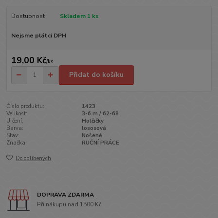
Dostupnost
Skladem 1 ks
Nejsme plátci DPH
19,00 Kč
/
ks
Přidat do košíku
Číslo produktu:
1423
Velikost:
3-6 m / 62-68
Určení:
Holčičky
Barva:
lososová
Stav:
Nošené
Značka:
RUČNÍ PRÁCE
Do oblíbených
DOPRAVA ZDARMA
Při nákupu nad 1500 Kč