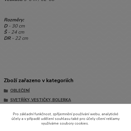
Rozměry:
D
- 30 cm
Š
- 24 cm
DR
- 22 cm
Zboží zařazeno v kategoriích
OBLEČENÍ
SVETŘÍKY, VESTIČKY, BOLERKA
Svetříky
Pro základní funkčnost, zpříjemnění používání webu, analytické
účely a v případě udělení souhlasu také pro účely cílení reklamy
využíváme soubory cookies.