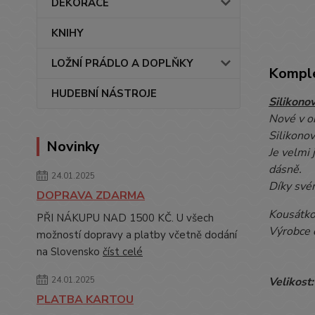
DEKORACE
KNIHY
LOŽNÍ PRÁDLO A DOPLŇKY
Komple
HUDEBNÍ NÁSTROJE
Silikono
Nové v o
Silikonov
Novinky
Je velmi 
dásně.
24.01.2025
Díky své
DOPRAVA ZDARMA
Kousátko
PŘI NÁKUPU NAD 1500 KČ. U všech
Výrobce 
možností dopravy a platby včetně dodání
na Slovensko
číst celé
24.01.2025
Velikost
PLATBA KARTOU