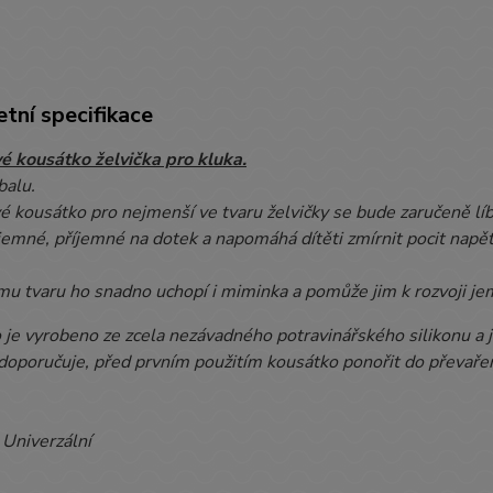
tní specifikace
vé kousátko želvička pro kluka.
balu.
é kousátko pro nejmenší ve tvaru želvičky se bude zaručeně líb
jemné, příjemné na dotek a napomáhá dítěti zmírnit pocit napětí
mu tvaru ho snadno uchopí i miminka a pomůže jim k rozvoji je
 je vyrobeno ze zcela nezávadného potravinářského silikonu a
doporučuje, před prvním použitím kousátko ponořit do převař
:
Univerzální