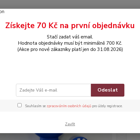
Získejte 70 Kč na první objednávku
Hledat
Stačí zadat váš email.
Hodnota objednávky musí být minimálně 700 Kč.
(Akce pro nové zákazníky platí jen do 31.08.2026)
POTŘEBY PRO MIMINKA
Silikonové kousátko - ŽELVIČKA - MODRÉ
konové kousátko - ŽELVIČKA - 
Znač
Odeslat
Souhlasím se
zpracováním osobních údajů
pro účely registrace.
Dos
Nej
Zavřít