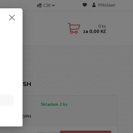
Přihlášení
CZK
0
ks
za
0,00 Kč
MODRÉ
ka: BBFISH
tupnost
Skladem 2 ks
sme plátci DPH