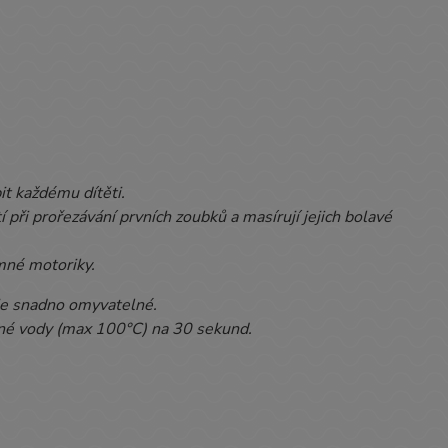
it každému dítěti.
 při prořezávání prvních zoubků a masírují jejich bolavé
mné motoriky.
 je snadno omyvatelné.
ené vody (max 100°C) na 30 sekund.