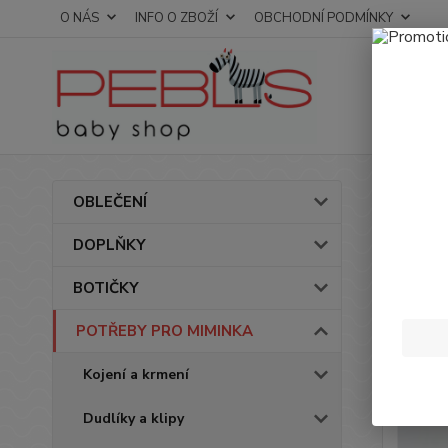
O NÁS
INFO O ZBOŽÍ
OBCHODNÍ PODMÍNKY
Úvod
OBLEČENÍ
Sili
DOPLŇKY
BOTIČKY
POTŘEBY PRO MIMINKA
Kojení a krmení
Dudlíky a klipy