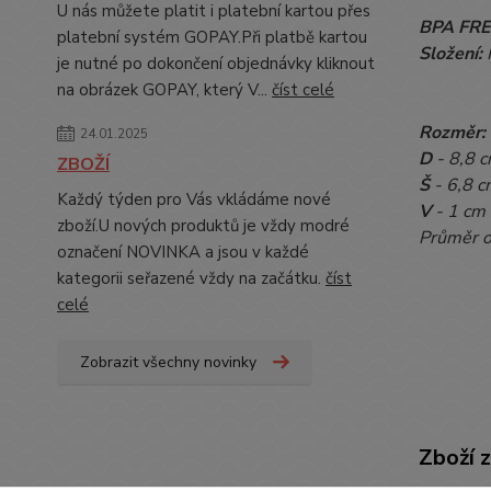
U nás můžete platit i platební kartou přes
BPA FRE
platební systém GOPAY.Při platbě kartou
Složení:
je nutné po dokončení objednávky kliknout
na obrázek GOPAY, který V...
číst celé
Rozměr:
24.01.2025
D
- 8,8
c
ZBOŽÍ
Š
- 6,8 c
Každý týden pro Vás vkládáme nové
V
- 1 cm
zboží.U nových produktů je vždy modré
Průměr o
označení NOVINKA a jsou v každé
kategorii seřazené vždy na začátku.
číst
celé
Zobrazit všechny novinky
Zboží 