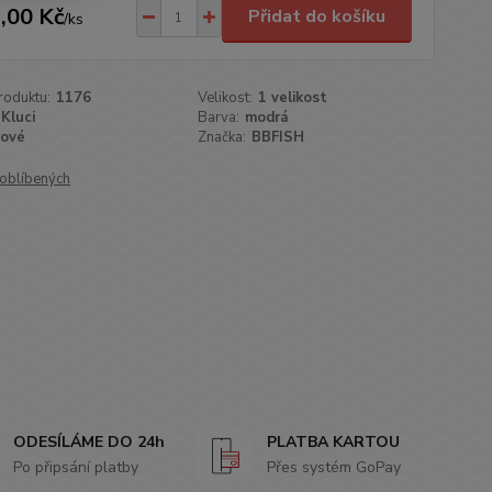
,00 Kč
Přidat do košíku
/
ks
roduktu:
1176
Velikost:
1 velikost
Kluci
Barva:
modrá
ové
Značka:
BBFISH
oblíbených
ODESÍLÁME DO 24h
PLATBA KARTOU
Po připsání platby
Přes systém GoPay