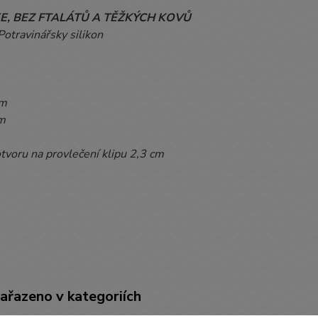
E, BEZ FTALÁTŮ A TĚŽKÝCH KOVŮ
Potravinářsky silikon
m
m
tvoru na provlečení klipu 2,3 cm
zařazeno v kategoriích