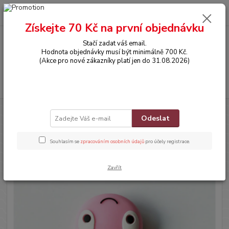
0
ks
CZK
za
0,00 Kč
Získejte 70 Kč na první objednávku
Stačí zadat váš email.
Menu
Hodnota objednávky musí být minimálně 700 Kč.
(Akce pro nové zákazníky platí jen do 31.08.2026)
Hledat
Úvod
POTŘEBY PRO MIMINKA
Silikonové kousátko - ŽELVIČKA -
Odeslat
SVĚTLE RŮŽOVÉ
Silikonové kousátko - ŽELVIČKA -
Souhlasím se
zpracováním osobních údajů
pro účely registrace.
SVĚTLE RŮŽOVÉ
Zavřít