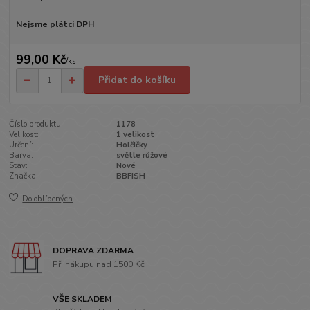
Nejsme plátci DPH
99,00 Kč
/
ks
Přidat do košíku
Číslo produktu:
1178
Velikost:
1 velikost
Určení:
Holčičky
Barva:
světle růžové
Stav:
Nové
Značka:
BBFISH
Do oblíbených
DOPRAVA ZDARMA
Při nákupu nad 1500 Kč
VŠE SKLADEM