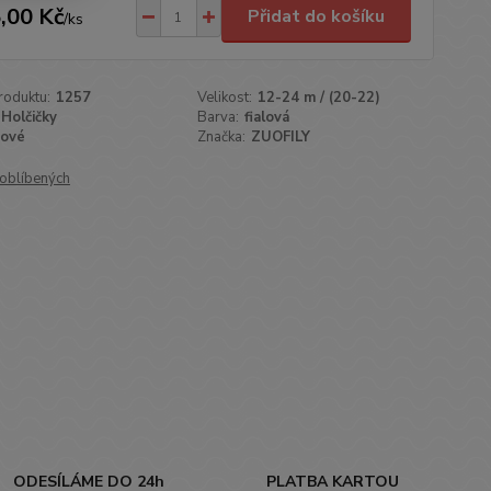
,00 Kč
Přidat do košíku
/
ks
roduktu:
1257
Velikost:
12-24 m / (20-22)
Holčičky
Barva:
fialová
ové
Značka:
ZUOFILY
oblíbených
ODESÍLÁME DO 24h
PLATBA KARTOU