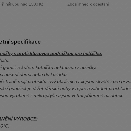
Při nákupu nad 1500 Kč
Zboží ihned k odeslání
tní specifikace
nožky s protiskluzovou podrážkou pro holčičku.
balu.
é gumičce kolem kotníčku nekloužou z nožičky.
na nošení doma nebo do kočárku.
 straně mají protiskluzový obrázek a tak jsou skvělé i pro prvn
nkcí ponožek je držet dětské nohy v teple a zabránit prochladn
jsou vyrobené z mikroplyše a jsou velmi příjemné na dotek.
NĚNÍ VÝROBCE:
30°C.