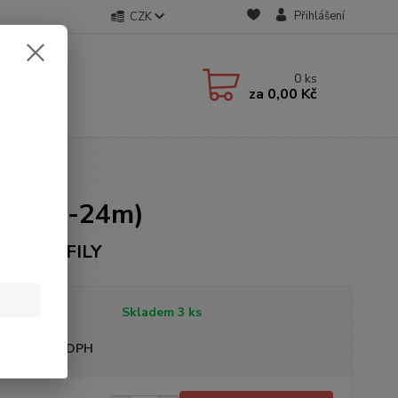
Přihlášení
CZK
0
ks
za
0,00 Kč
čka (12-24m)
ka: ZUOFILY
tupnost
Skladem 3 ks
sme plátci DPH