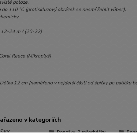
svislé poloze.
n do 110 °C (protiskluzový obrázek se nesmí žehlit vůbec).
chemicky.
:
12-24 m / (20-22)
Coral fleece (Mikroplyš)
Délka 12 cm (naměřeno v nejdelší částí od špičky po patičku b
zařazeno v kategoriích
LŇKY
Ponožky, Punčocháčky,
Pon