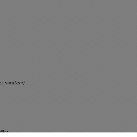
ez natažení)
ožky