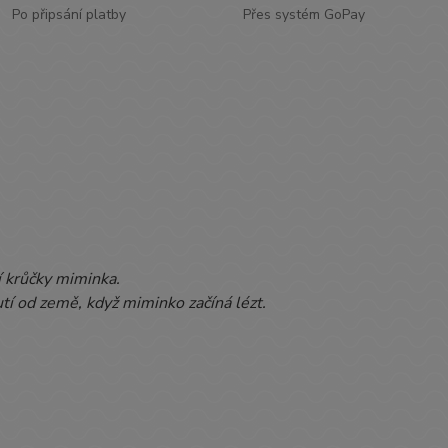
Po připsání platby
Přes systém GoPay
í krůčky miminka.
utí od země, když miminko začíná lézt.