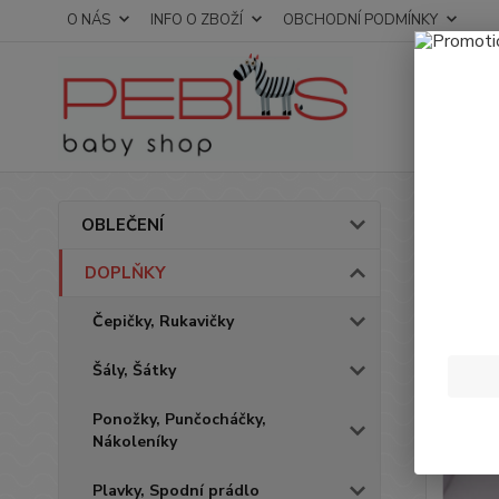
O NÁS
INFO O ZBOŽÍ
OBCHODNÍ PODMÍNKY
Úvod
OBLEČENÍ
Tepl
DOPLŇKY
Čepičky, Rukavičky
Šály, Šátky
Ponožky, Punčocháčky,
Nákoleníky
Plavky, Spodní prádlo