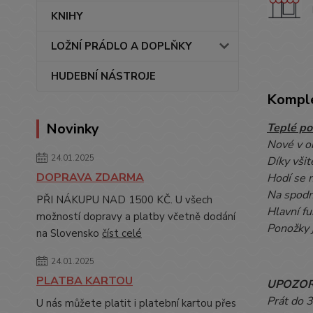
KNIHY
LOŽNÍ PRÁDLO A DOPLŇKY
HUDEBNÍ NÁSTROJE
Komple
Novinky
Teplé po
Nové v o
24.01.2025
Díky všit
DOPRAVA ZDARMA
Hodí se 
Na spodní
PŘI NÁKUPU NAD 1500 KČ. U všech
Hlavní fu
možností dopravy a platby včetně dodání
Ponožky 
na Slovensko
číst celé
24.01.2025
PLATBA KARTOU
UPOZOR
Prát do 
U nás můžete platit i platební kartou přes