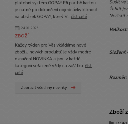
Sušit ve 
platební systém GOPAY.Při platbě kartou
Žehlit je
je nutné po dokončení objednávky kliknout
Nečistit 
na obrázek GOPAY, který V...
číst celé
24.01.2025
Velikost
ZBOŽÍ
Každý týden pro Vás vkládáme nové
Složení:
zboží.U nových produktů je vždy modré
označení NOVINKA a jsou v každé
kategorii seřazené vždy na začátku.
číst
celé
Rozměr:
Zobrazit všechny novinky
Zboží 
DOP