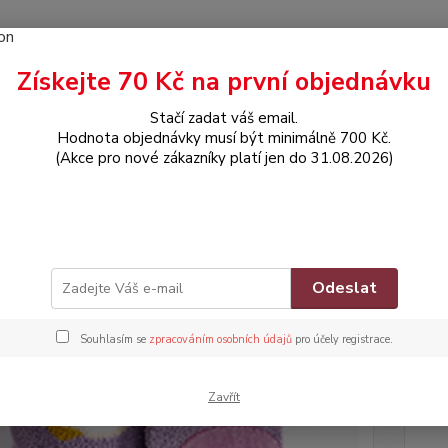
Získejte 70 Kč na první objednávku
Hledat
Stačí zadat váš email.
Hodnota objednávky musí být minimálně 700 Kč.
(Akce pro nové zákazníky platí jen do 31.08.2026)
DOPLŇKY
Teplé protiskluzové ponožky - Sovička (12-24m)
é protiskluzové ponožky - Sovi
Znač
Odeslat
Souhlasím se
zpracováním osobních údajů
pro účely registrace.
Dos
Nej
Zavřít