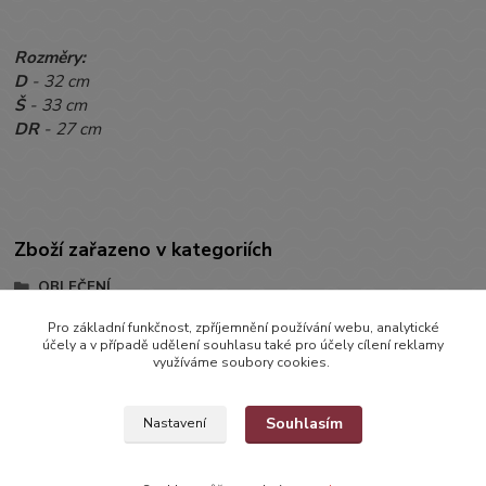
Rozměry:
D
- 32 cm
Š
- 33 cm
DR
- 27 cm
Zboží zařazeno v kategoriích
OBLEČENÍ
BUNDIČKY, KABÁTKY
Pro základní funkčnost, zpříjemnění používání webu, analytické
účely a v případě udělení souhlasu také pro účely cílení reklamy
Bundičky
využíváme soubory cookies.
Souhlasím
Nastavení