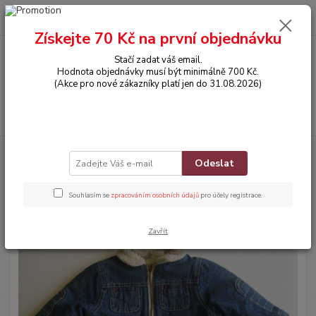
0
ks
CZK
za
0,00 Kč
Získejte 70 Kč na první objednávku
Stačí zadat váš email.
Menu
Hodnota objednávky musí být minimálně 700 Kč.
(Akce pro nové zákazníky platí jen do 31.08.2026)
Hledat
Úvod
OBLEČENÍ
Zateplená džínová bundička
Odeslat
Zateplená džínová bundička
Souhlasím se
zpracováním osobních údajů
pro účely registrace.
Zavřít