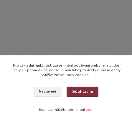
Zboží zařazeno v kategoriích
Pro základní funkčnost, zpříjemnění používání webu, analytické
OBLEČENÍ
účely a v případě udělení souhlasu také pro účely cílení reklamy
využíváme soubory cookies.
BODYČKA
Bodyčka s krátkým rukávem
Souhlasím
Nastavení
Souhlas můžete odmítnout
zde
.
Vytvořeno na
Eshop-rychle.cz