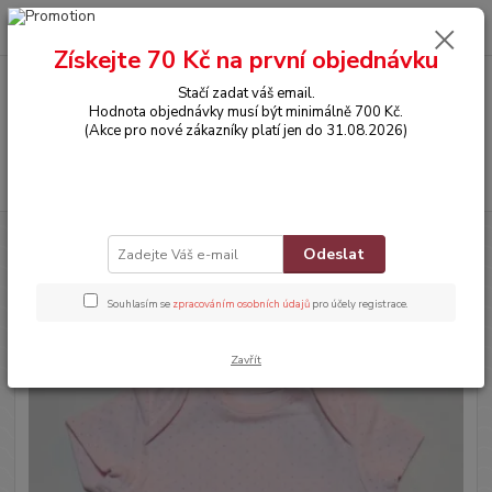
0
ks
CZK
za
0,00 Kč
Získejte 70 Kč na první objednávku
Stačí zadat váš email.
Menu
Hodnota objednávky musí být minimálně 700 Kč.
(Akce pro nové zákazníky platí jen do 31.08.2026)
Hledat
Úvod
OBLEČENÍ
Bodyčko s krátkým rukávem
Odeslat
Bodyčko s krátkým rukávem
Souhlasím se
zpracováním osobních údajů
pro účely registrace.
Zavřít