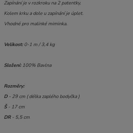
Zapínání je v rozkroku na 2 patentky.
Kolem krku a dole u zapínání je úplet.
Vhodné pro malinké miminka.
Velikost:
0-1 m / 3,4 kg
Složení:
100% Bavlna
Rozměry:
D
- 29 cm ( délka zaplého bodyčka )
Š
- 17 cm
DR
- 5,5 cm