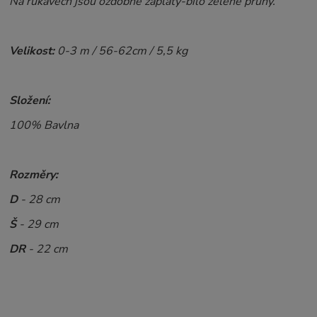
Na rukávech jsou ozdobné záplaty-bílo zelené pruhy.
Velikost:
0
-3 m / 56-62cm / 5,5 kg
Složení:
100% Bavlna
Rozměry:
D
- 28 cm
Š
- 29 cm
DR
- 22 cm