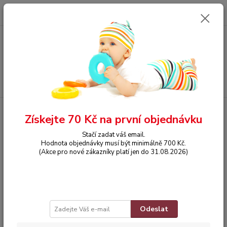
0
ks
CZK
za
0,00 Kč
Menu
Hledat
Úvod
OBLEČENÍ
Mikinka s kapucí
Získejte 70 Kč na první objednávku
Mikinka s kapucí
Stačí zadat váš email.
Hodnota objednávky musí být minimálně 700 Kč.
(Akce pro nové zákazníky platí jen do 31.08.2026)
Odeslat
Značka: NUTMEG