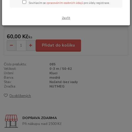
Souhlasím se
zpracováním osobních údajů
pro účely registrace.
Dostupnost
Skladem 1 ks
Zavřít
Nejsme plátci DPH
60,00 Kč
/
ks
Přidat do košíku
Číslo produktu:
085
Velikost:
0-3 m / 50-62
Určení:
Kluci
Barva:
modrá
Stav:
Nošené-bez vady
Značka:
NUTMEG
Do oblíbených
DOPRAVA ZDARMA
Při nákupu nad 1500 Kč