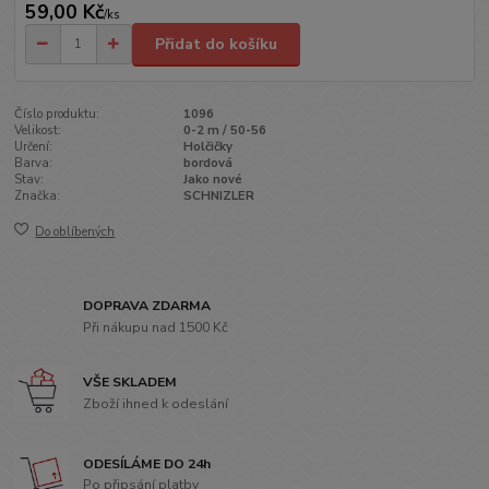
59,00 Kč
/
ks
Přidat do košíku
Číslo produktu:
1096
Velikost:
0-2 m / 50-56
Určení:
Holčičky
Barva:
bordová
Stav:
Jako nové
Značka:
SCHNIZLER
Do oblíbených
DOPRAVA ZDARMA
Při nákupu nad 1500 Kč
VŠE SKLADEM
Zboží ihned k odeslání
ODESÍLÁME DO 24h
Po připsání platby