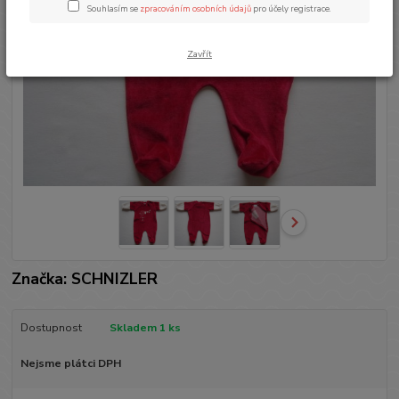
Souhlasím se
zpracováním osobních údajů
pro účely registrace.
Zavřít
Značka: SCHNIZLER
Dostupnost
Skladem 1 ks
Nejsme plátci DPH