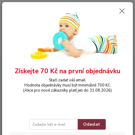
0
ks
CZK
za
0,00 Kč
Menu
Hledat
Úvod
OBLEČENÍ
Teplý overálek
Získejte 70 Kč na první objednávku
Teplý overálek
Stačí zadat váš email.
Hodnota objednávky musí být minimálně 700 Kč.
(Akce pro nové zákazníky platí jen do 31.08.2026)
Odeslat