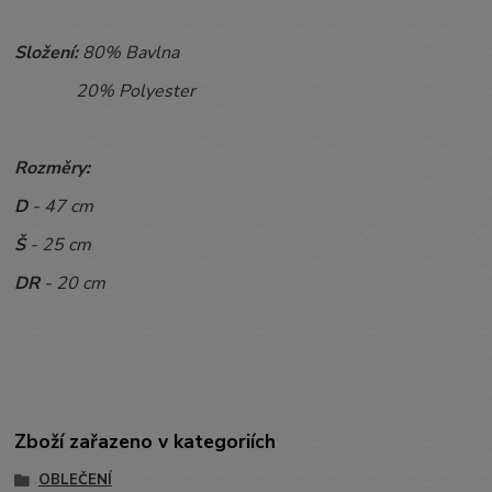
Složení:
80% Bavlna
20% Polyester
Rozměry:
D
- 47 cm
Š
- 25 cm
DR
- 20 cm
Zboží zařazeno v kategoriích
OBLEČENÍ