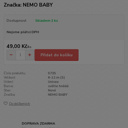
Značka: NEMO BABY
Dostupnost
Skladem 2 ks
Nejsme plátci DPH
49,00 Kč
/
ks
Přidat do košíku
Číslo produktu:
5735
Velikost:
6-12 m (S)
Určení:
Unisex
Barva:
světle hnědá
Stav:
Nové
Značka:
NEMO BABY
Do oblíbených
DOPRAVA ZDARMA