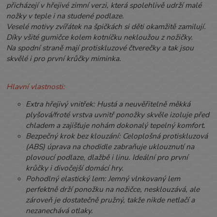
přicházejí v hřejivé zimní verzi, která spolehlivě udrží malé
nožky v teple i na studené podlaze.
Veselé motivy zvířátek na špičkách si děti okamžitě zamilují.
Díky všité gumičce kolem kotníčku nekloužou z nožičky.
Na spodní straně mají protiskluzové čtverečky a tak jsou
skvělé i pro první krůčky miminka.
Hlavní vlastnosti:
Extra hřejivý vnitřek: Hustá a neuvěřitelně měkká
plyšová/froté vrstva uvnitř ponožky skvěle izoluje před
chladem a zajišťuje nohám dokonalý tepelný komfort.
Bezpečný krok bez klouzání: Celoplošná protiskluzová
(ABS) úprava na chodidle zabraňuje uklouznutí na
plovoucí podlaze, dlažbě i linu. Ideální pro první
krůčky i divočejší domácí hry.
Pohodlný elastický lem: Jemný vlnkovaný lem
perfektně drží ponožku na nožičce, nesklouzává, ale
zároveň je dostatečně pružný, takže nikde netlačí a
nezanechává otlaky.