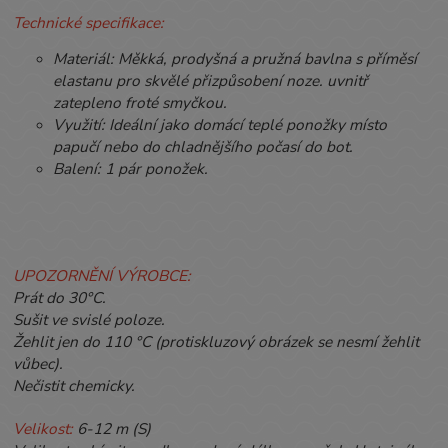
Technické specifikace:
Materiál: Měkká, prodyšná a pružná bavlna s příměsí
elastanu pro skvělé přizpůsobení noze. uvnitř
zatepleno froté smyčkou.
Využití: Ideální jako domácí teplé ponožky místo
papučí nebo do chladnějšího počasí do bot.
Balení: 1 pár ponožek.
UPOZORNĚNÍ VÝROBCE:
Prát do 30°C.
Sušit ve svislé poloze.
Žehlit jen do 110 °C (protiskluzový obrázek se nesmí žehlit
vůbec).
Nečistit chemicky.
Velikost:
6-12 m (S)