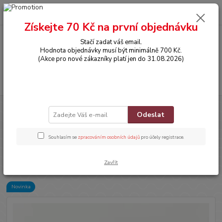
0
ks
CZK
za
0,00 Kč
Získejte 70 Kč na první objednávku
Stačí zadat váš email.
Menu
Hodnota objednávky musí být minimálně 700 Kč.
(Akce pro nové zákazníky platí jen do 31.08.2026)
Hledat
Úvod
DOPLŇKY
Teplé protiskluzové ponožky - KOALA - SVĚTLE HNĚDÉ
Odeslat
- ZIMNÍ (6-12m) S
Teplé protiskluzové ponožky -
Souhlasím se
zpracováním osobních údajů
pro účely registrace.
KOALA - SVĚTLE HNĚDÉ - ZIMNÍ
(6-12m) S
Zavřít
Novinka